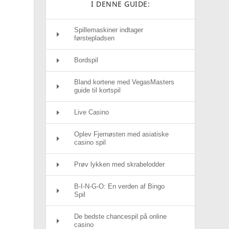
I DENNE GUIDE:
Spillemaskiner indtager
førstepladsen
Bordspil
Bland kortene med VegasMasters
guide til kortspil
Live Casino
Oplev Fjernøsten med asiatiske
casino spil
Prøv lykken med skrabelodder
B-I-N-G-O: En verden af Bingo
Spil
De bedste chancespil på online
casino