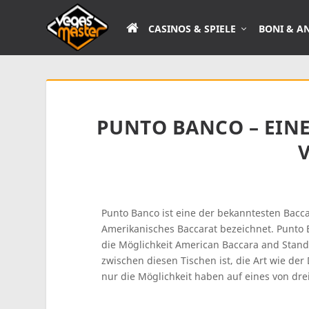
CASINOS & SPIELE
BONI & A
PUNTO BANCO – EIN
Punto Banco ist eine der bekanntesten Bacc
Amerikanisches Baccarat bezeichnet. Punto B
die Möglichkeit American Baccara and Standa
zwischen diesen Tischen ist, die Art wie der 
nur die Möglichkeit haben auf eines von dre