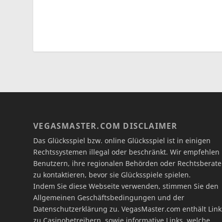
VEGASMASTER.COM DISCLAIMER
Das Glücksspiel bzw. online Glücksspiel ist in einigen
Rechtssystemen illegal oder beschränkt. Wir empfehlen
Benutzern, ihre regionalen Behörden oder Rechtsberate
zu kontaktieren, bevor sie Glücksspiele spielen.
Indem Sie diese Webseite verwenden, stimmen Sie den
Allgemeinen Geschäftsbedingungen und der
Datenschutzerklärung zu. VegasMaster.com enthält Link
zu Casinobetreibern, sowie informative Links, welche