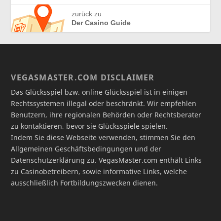
zurück zu
Der Casino Guide
VEGASMASTER.COM DISCLAIMER
Das Glücksspiel bzw. online Glücksspiel ist in einigen
Rechtssystemen illegal oder beschränkt. Wir empfehlen
Benutzern, ihre regionalen Behörden oder Rechtsberater
zu kontaktieren, bevor sie Glücksspiele spielen.
Indem Sie diese Webseite verwenden, stimmen Sie den
Allgemeinen Geschäftsbedingungen und der
Datenschutzerklärung zu. VegasMaster.com enthält Links
zu Casinobetreibern, sowie informative Links, welche
ausschließlich Fortbildungszwecken dienen.