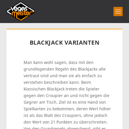
BLACKJACK VARIANTEN
Man kann wohl sagen, dass mit den
grundlegenden Regeln des Blackjacks alle
vertraut sind und man sie als einfach zu
verstehen beschreiben kann. Beim
klassischen Blackjack treten die Spieler
gegen den Croupier an und nicht gegen die
Gegner am Tisch. Ziel ist es eine Hand von
Spielkarten zu bekommen, deren Wert höher
ist als das Blatt des Croupiers, ohne jedoch
den Wert von 21 Punkten zu überschreiten.
Von den Grundregeln abweichend, gibt es