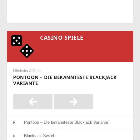
CASINO SPIELE
Nächster Artikel:
PONTOON – DIE BEKANNTESTE BLACKJACK
VARIANTE
Pontoon – Die bekannteste Blackjack Variante
Blackjack Switch