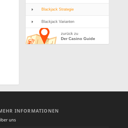
Blackjack Strategie
Blackjack Varianten
zurück zu
Der Casino Guide
MEHR INFORMATIONEN
Über uns