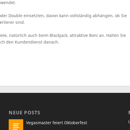
rwendet.
 oder Double einsetzten, davon kann vollständig abhängen, ob Sie
rlierer sind.
iele, natürlich auch beim Blackjack, attraktive Boni an. Halten Sie
ach den Kundendienst danach.
NEUE POSTS
Vegasmaster feiert Oktoberfest