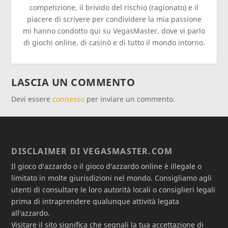
competizione, il brivido del rischio (ragionato) e il
piacere di scrivere per condividere la mia passione
mi hanno condotto qui su VegasMaster, dove vi parlo
di giochi online, di casinò e di tutto il mondo intorno.
LASCIA UN COMMENTO
Devi essere
connesso
per inviare un commento.
DISCLAIMER DI VEGASMASTER.COM
Il gioco d'azzardo o il gioco d'azzardo online è illegale o
limitato in molte giurisdizioni nel mondo. Consigliamo agli
utenti di consultare le loro autorità locali o consiglieri legali
prima di intraprendere qualunque attività legata
all'azzardo.
Visitare il sito significa che segnali la tua accettazione di