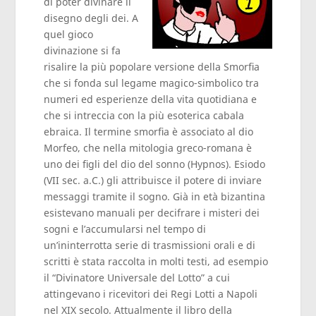
di poter divinare il
disegno degli dei. A
quel gioco
divinazione si fa
risalire la più popolare versione della Smorfia
che si fonda sul legame magico-simbolico tra
numeri ed esperienze della vita quotidiana e
che si intreccia con la più esoterica cabala
ebraica. Il termine smorfia è associato al dio
Morfeo, che nella mitologia greco-romana è
uno dei figli del dio del sonno (Hypnos). Esiodo
(VII sec. a.C.) gli attribuisce il potere di inviare
messaggi tramite il sogno. Già in età bizantina
esistevano manuali per decifrare i misteri dei
sogni e l’accumularsi nel tempo di
un’ininterrotta serie di trasmissioni orali e di
scritti è stata raccolta in molti testi, ad esempio
il “Divinatore Universale del Lotto” a cui
attingevano i ricevitori dei Regi Lotti a Napoli
nel XIX secolo. Attualmente il libro della