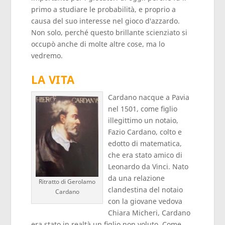
primo a studiare le probabilità, e proprio a
causa del suo interesse nel gioco d'azzardo.
Non solo, perché questo brillante scienziato si
occupò anche di molte altre cose, ma lo
vedremo.
LA VITA
Cardano nacque a Pavia
nel 1501, come figlio
illegittimo un notaio,
Fazio Cardano, colto e
edotto di matematica,
che era stato amico di
Leonardo da Vinci. Nato
da una relazione
Ritratto di Gerolamo
clandestina del notaio
Cardano
con la giovane vedova
Chiara Micheri, Cardano
era stato in realtà un figlio non voluto. Come