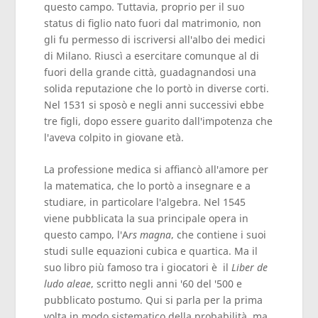
questo campo. Tuttavia, proprio per il suo
status di figlio nato fuori dal matrimonio, non
gli fu permesso di iscriversi all'albo dei medici
di Milano. Riuscì a esercitare comunque al di
fuori della grande città, guadagnandosi una
solida reputazione che lo portò in diverse corti.
Nel 1531 si sposò e negli anni successivi ebbe
tre figli, dopo essere guarito dall'impotenza che
l'aveva colpito in giovane età.
La professione medica si affiancò all'amore per
la matematica, che lo portò a insegnare e a
studiare, in particolare l'algebra. Nel 1545
viene pubblicata la sua principale opera in
questo campo, l'A
rs magna
, che contiene i suoi
studi sulle equazioni cubica e quartica. Ma il
suo libro più famoso tra i giocatori è il
Liber de
ludo aleae
, scritto negli anni '60 del '500 e
pubblicato postumo. Qui si parla per la prima
volta in modo sistematico della probabilità, ma