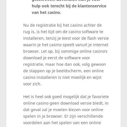
hulp ook terecht bij de klantenservice
van het casino.
Nu de registratie bij het casino achter de
rug is, is het tijd om de casino software te
installeren, tenzij je kiest voor de flash versie
waarin je het casino speelt vanuit je internet
browser. Let op, bij sommige online casino’s
download je eerst de software voor
registratie, maar hoe dan ook, volg gewoon
de stappen op je beeldscherm, een online
casino installeren is niet moeilijk en wijst
voor zich.
Het is heel ook goed mogelijk dat je favoriete
online casino geen download versie biedt, in
dat geval zal je moeten kiezen voor online
spelen in je browser. Er zijn verschillende
voordelen aan het spelen van een online