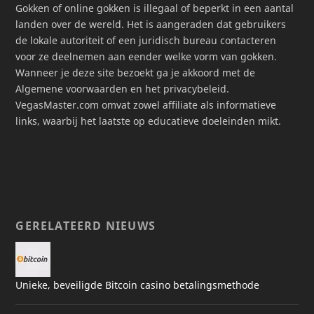
Gokken of online gokken is illegaal of beperkt in een aantal
landen over de wereld. Het is aangeraden dat gebruikers
de lokale autoriteit of een juridisch bureau contacteren
voor ze deelnemen aan eender welke vorm van gokken.
Wanneer je deze site bezoekt ga je akkoord met de
Algemene voorwaarden en het privacybeleid.
VegasMaster.com omvat zowel affiliate als informatieve
links, waarbij het laatste op educatieve doeleinden mikt.
GERELATEERD NIEUWS
Unieke, beveiligde Bitcoin casino betalingsmethode