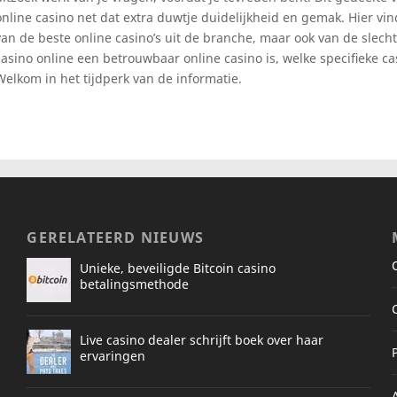
online casino net dat extra duwtje duidelijkheid en gemak. Hier vin
van de beste online casino’s uit de branche, maar ook van de slechts
casino online een betrouwbaar online casino is, welke specifieke c
Welkom in het tijdperk van de informatie.
GERELATEERD NIEUWS
Unieke, beveiligde Bitcoin casino
betalingsmethode
Live casino dealer schrijft boek over haar
ervaringen