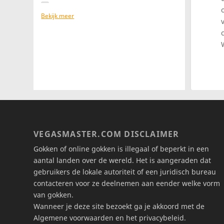
Swedish Krona
Moneta.RU
Bekijk meer
Polish
Endemol Games
Noorse Kroon
Trustly
Romanian
WagerLogic
Deense Kroon
EPS
Turkish
Bally
Zuid Afrikaanse Rand
Bank Transfer
Czech
NeoGames
Russian Ruble
ewire
Japanese
TopGame
Swiss Franc
eKonto
Hungarian
Play'n GO
Polish Zloty
Poli
VEGASMASTER.COM DISCLAIMER
Latvian
Ho Gaming
New Zealand Dollar
Euteller
Gokken of online gokken is illegaal of beperkt in een
Bulgarian
Tain
aantal landen over de wereld. Het is aangeraden dat
Japanse Yen
Boleto Bancário
gebruikers de lokale autoriteit of een juridisch bureau
Chinese
Green Tube
Latvian Lat
contacteren voor ze deelnemen aan eender welke vorm
Multibanco
Slovenian
van gokken.
iSoftBet
Hong Kong Dollar
Neosurf Card
Wanneer je deze site bezoekt ga je akkoord met de
Croatian
PartyGaming
Algemene voorwaarden en het privacybeleid.
Czech Koruna