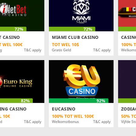
72%
72%
T CASINO
MIAMI CLUB CASINO
CASIN
T WEL 100€
TOT WEL 10$
100% 
ug
T&C apply
Gratis Geld
T&C apply
Welkom
82%
92%
ING CASINO
EUCASINO
ZODIA
L 10€
100% TOT WEL 100€
50% T
eld
T&C apply
Welkomstbonus
T&C apply
Vijfde S