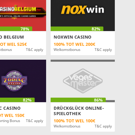
78%
82%
O BELGIUM
NOXWIN CASINO
TOT WEL 525€
100% TOT WEL 200€
stbonus
T&C apply
Welkomstbonus
T&C apply
82%
86%
C CASINO
DRÜCKGLÜCK ONLINE-
SPIELOTHEK
OT WEL 150€
100% TOT WEL 100€
torting Bonus
T&C apply
Welkomstbonus
T&C apply