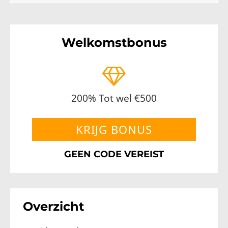
Welkomstbonus
200%
Tot wel
€500
KRIJG BONUS
GEEN CODE VEREIST
Overzicht