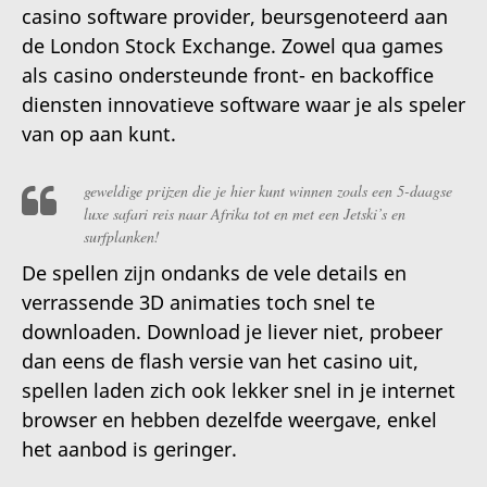
casino software provider, beursgenoteerd aan
de London Stock Exchange. Zowel qua games
als casino ondersteunde front- en backoffice
diensten innovatieve software waar je als speler
van op aan kunt.
geweldige prijzen die je hier kunt winnen zoals een 5-daagse
luxe safari reis naar Afrika tot en met een Jetski’s en
surfplanken!
De spellen zijn ondanks de vele details en
verrassende 3D animaties toch snel te
downloaden. Download je liever niet, probeer
dan eens de flash versie van het casino uit,
spellen laden zich ook lekker snel in je internet
browser en hebben dezelfde weergave, enkel
het aanbod is geringer.