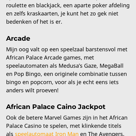
roulette en blackjack, een aparte poker afdeling
en zelfs kraskaarten, je kunt het zo gek niet
bedenken of het is er.
Arcade
Mijn oog valt op een speelzaal barstensvol met
African Palace Arcade games, met
speelautomaten als Medusa’s Gaze, MegaBall
en Pop Bingo, een originele combinatie tussen
bingo en popcorn, voor als je echt eens iets
anders wilt proeven!
African Palace Caino Jackpot
Ook de betere Marvel Games zijn in het African
Palace Casino te spelen, met klinkende titels
als
speelautomaat Iron Man
en The Avengers.