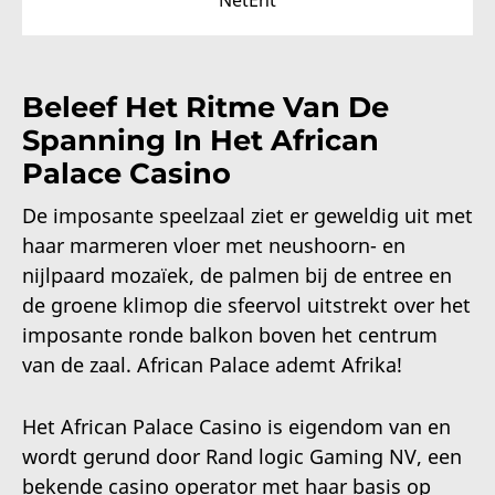
NetEnt
Beleef Het Ritme Van De
Spanning In Het African
Palace Casino
De imposante speelzaal ziet er geweldig uit met
haar marmeren vloer met neushoorn- en
nijlpaard mozaïek, de palmen bij de entree en
de groene klimop die sfeervol uitstrekt over het
imposante ronde balkon boven het centrum
van de zaal. African Palace ademt Afrika!
Het African Palace Casino is eigendom van en
wordt gerund door Rand logic Gaming NV, een
bekende casino operator met haar basis op