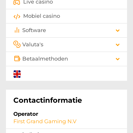
Live casino
Mobiel casino
Software
Valuta's
Betaalmethoden
Contactinformatie
Operator
First Grand Gaming N.V