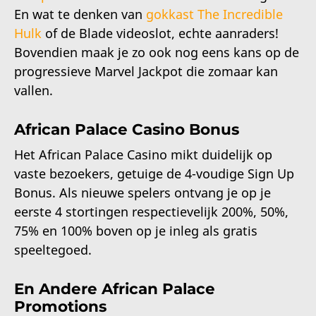
En wat te denken van
gokkast The Incredible
Hulk
of de Blade videoslot, echte aanraders!
Bovendien maak je zo ook nog eens kans op de
progressieve Marvel Jackpot die zomaar kan
vallen.
African Palace Casino Bonus
Het African Palace Casino mikt duidelijk op
vaste bezoekers, getuige de 4-voudige Sign Up
Bonus. Als nieuwe spelers ontvang je op je
eerste 4 stortingen respectievelijk 200%, 50%,
75% en 100% boven op je inleg als gratis
speeltegoed.
En Andere African Palace
Promotions