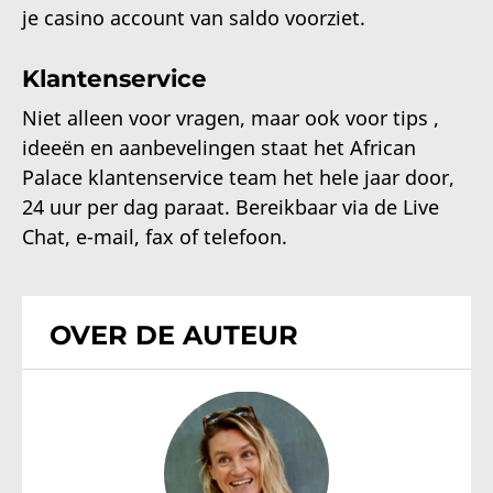
je casino account van saldo voorziet.
Klantenservice
Niet alleen voor vragen, maar ook voor tips ,
ideeën en aanbevelingen staat het African
Palace klantenservice team het hele jaar door,
24 uur per dag paraat. Bereikbaar via de Live
Chat, e-mail, fax of telefoon.
OVER DE AUTEUR