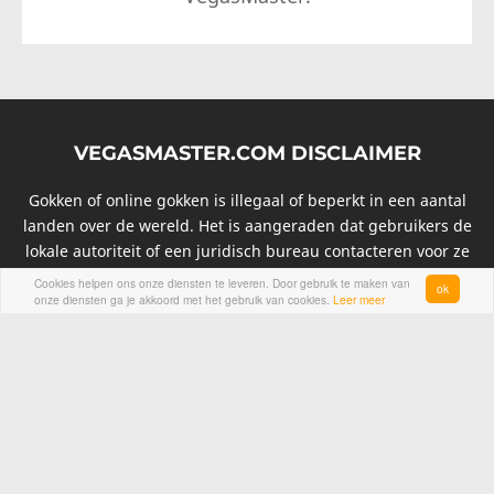
VEGASMASTER.COM DISCLAIMER
Gokken of online gokken is illegaal of beperkt in een aantal
landen over de wereld. Het is aangeraden dat gebruikers de
lokale autoriteit of een juridisch bureau contacteren voor ze
deelnemen aan eender welke vorm van gokken.
Cookies helpen ons onze diensten te leveren. Door gebruik te maken van
ok
Wanneer je deze site bezoekt ga je akkoord met de
onze diensten ga je akkoord met het gebruik van cookies.
Leer meer
Algemene voorwaarden en het privacybeleid.
VegasMaster.com omvat zowel affiliate als informatieve
links, waarbij het laatste op educatieve doeleinden mikt.
MEER INFORMATIE