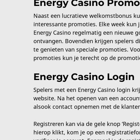
Energy Casino Promo
Naast een lucratieve welkomstbonus kun
interessante promoties. Elke week kun 
Energy Casino regelmatig een nieuwe gok
ontvangen. Bovendien krijgen spelers di
te genieten van speciale promoties. Voo
promoties kun je terecht op de promotie
Energy Casino Login
Spelers met een Energy Casino login kri
website. Na het openen van een accoun
alsook contact opnemen met de klantens
Registreren kan via de gele knop ‘Regist
hierop klikt, kom je op een registratief