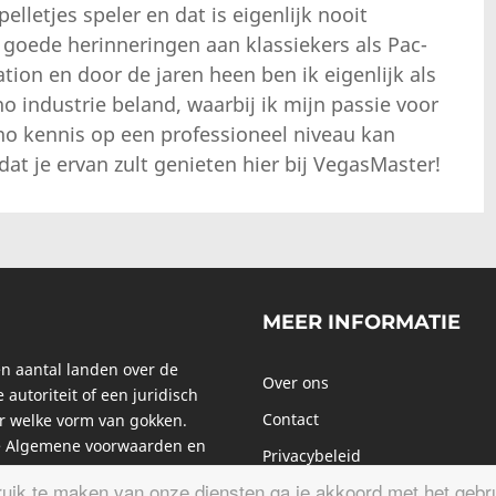
pelletjes speler en dat is eigenlijk nooit
 goede herinneringen aan klassiekers als Pac-
tion en door de jaren heen ben ik eigenlijk als
no industrie beland, waarbij ik mijn passie voor
ino kennis op een professioneel niveau kan
dat je ervan zult genieten hier bij VegasMaster!
MEER INFORMATIE
een aantal landen over de
Over ons
autoriteit of een juridisch
Contact
r welke vorm van gokken.
de Algemene voorwaarden en
Privacybeleid
iliate als informatieve links,
ruik te maken van onze diensten ga je akkoord met het gebr
Algemene Voorwaarden