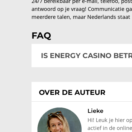
24/7 bereikbaar per e-mail, telefoo, post
antwoord op je vraag! Communicatie gaa
meerdere talen, maar Nederlands staat e
FAQ
IS ENERGY CASINO BE
OVER DE AUTEUR
Lieke
Hi! Leuk je hier o
actief in de onlin