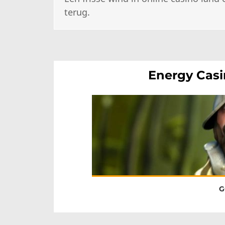
terug.
Energy Casi
G