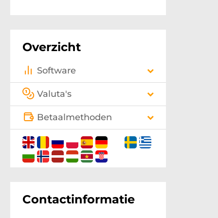
Overzicht
Software
Valuta's
Betaalmethoden
Contactinformatie