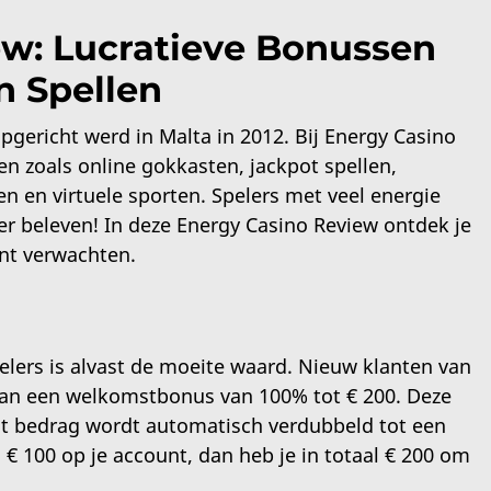
ew: Lucratieve Bonussen
n Spellen
pgericht werd in Malta in 2012. Bij Energy Casino
en zoals online gokkasten, jackpot spellen,
len en virtuele sporten. Spelers met veel energie
er beleven! In deze Energy Casino Review ontdek je
unt verwachten.
lers is alvast de moeite waard. Nieuw klanten van
van een welkomstbonus van 100% tot € 200. Deze
Dit bedrag wordt automatisch verdubbeld tot een
 € 100 op je account, dan heb je in totaal € 200 om