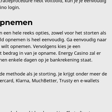
stratieprocedure hebt voltooid, kun je je eenvoudig
ino login.
 Opnemen
 een hele reeks opties, zowel voor het storten als
eld opnemen is heel eenvoudig. Ga eenvoudig naar
n wilt opnemen. Vervolgens kies je een
t bedrag in van je opname. Energy Casino zal er
nnen enkele dagen op je bankrekening staat.
e methode als je storting. Je krijgt onder meer de
ercard, Klarna, MuchBetter, Trusty en e-wallets