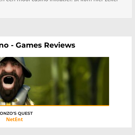
no - Games Reviews
ONZO'S QUEST
NetEnt