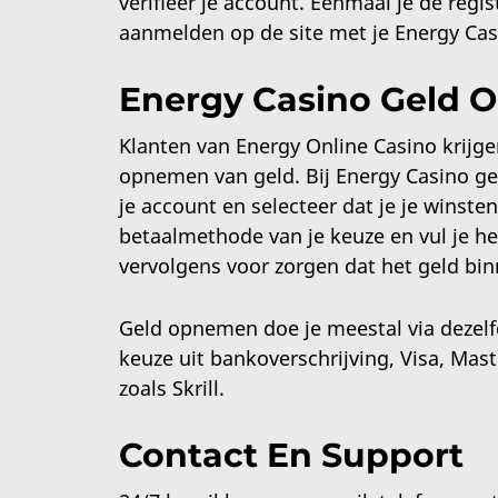
verifieer je account. Eenmaal je de regi
aanmelden op de site met je Energy Cas
Energy Casino Geld
Klanten van Energy Online Casino krijgen
opnemen van geld. Bij Energy Casino g
je account en selecteer dat je je winste
betaalmethode van je keuze en vul je he
vervolgens voor zorgen dat het geld bi
Geld opnemen doe je meestal via dezelfd
keuze uit bankoverschrijving, Visa, Mast
zoals Skrill.
Contact En Support