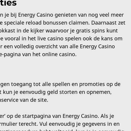
ties
 je bij Energy Casino genieten van nog veel meer
je speciale reload bonussen claimen. Daarnaast zet
kast in de kijker waarvoor je gratis spins kunt
e vooral in het live casino spelen ook de kans om
r een volledig overzicht van alle Energy Casino
-pagina van het online casino.
jgen toegang tot alle spellen en promoties op de
t kun je eenvoudig geld storten en opnemen,
ervice van de site.
er’ op de startpagina van Energy Casino. Als je
ormulier terecht. Vul eenvoudig je gegevens in en