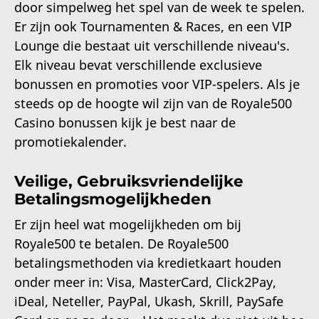
door simpelweg het spel van de week te spelen.
Er zijn ook Tournamenten & Races, en een VIP
Lounge die bestaat uit verschillende niveau's.
Elk niveau bevat verschillende exclusieve
bonussen en promoties voor VIP-spelers. Als je
steeds op de hoogte wil zijn van de Royale500
Casino bonussen kijk je best naar de
promotiekalender.
Veilige, Gebruiksvriendelijke
Betalingsmogelijkheden
Er zijn heel wat mogelijkheden om bij
Royale500 te betalen. De Royale500
betalingsmethoden via kredietkaart houden
onder meer in: Visa, MasterCard, Click2Pay,
iDeal, Neteller, PayPal, Ukash, Skrill, PaySafe