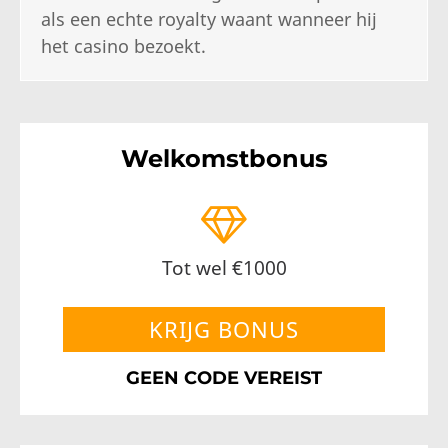
als een echte royalty waant wanneer hij
het casino bezoekt.
Welkomstbonus
Tot wel
€1000
KRIJG BONUS
GEEN CODE VEREIST