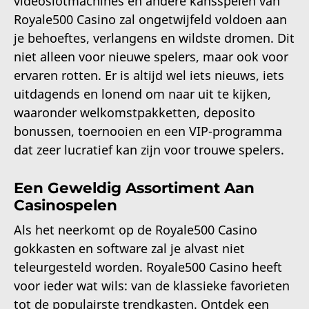
videoslotmachines en andere kansspelen van
Royale500 Casino zal ongetwijfeld voldoen aan
je behoeftes, verlangens en wildste dromen. Dit
niet alleen voor nieuwe spelers, maar ook voor
ervaren rotten. Er is altijd wel iets nieuws, iets
uitdagends en lonend om naar uit te kijken,
waaronder welkomstpakketten, deposito
bonussen, toernooien en een VIP-programma
dat zeer lucratief kan zijn voor trouwe spelers.
Een Geweldig Assortiment Aan
Casinospelen
Als het neerkomt op de Royale500 Casino
gokkasten en software zal je alvast niet
teleurgesteld worden. Royale500 Casino heeft
voor ieder wat wils: van de klassieke favorieten
tot de populairste trendkasten. Ontdek een