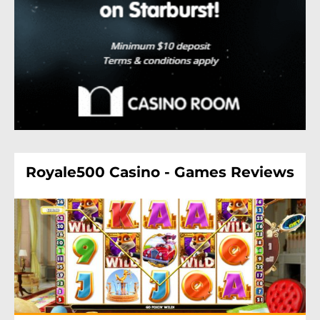
Royale500 Casino - Games Reviews