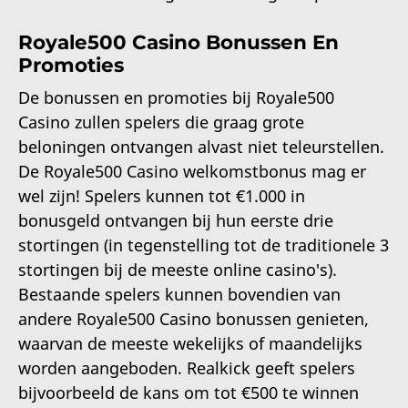
Royale500 Casino Bonussen En
Promoties
De bonussen en promoties bij Royale500
Casino zullen spelers die graag grote
beloningen ontvangen alvast niet teleurstellen.
De Royale500 Casino welkomstbonus mag er
wel zijn! Spelers kunnen tot €1.000 in
bonusgeld ontvangen bij hun eerste drie
stortingen (in tegenstelling tot de traditionele 3
stortingen bij de meeste online casino's).
Bestaande spelers kunnen bovendien van
andere Royale500 Casino bonussen genieten,
waarvan de meeste wekelijks of maandelijks
worden aangeboden. Realkick geeft spelers
bijvoorbeeld de kans om tot €500 te winnen