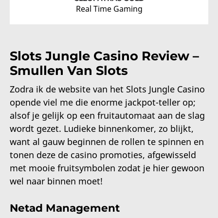
Real Time Gaming
Slots Jungle Casino Review –
Smullen Van Slots
Zodra ik de website van het Slots Jungle Casino
opende viel me die enorme jackpot-teller op;
alsof je gelijk op een fruitautomaat aan de slag
wordt gezet. Ludieke binnenkomer, zo blijkt,
want al gauw beginnen de rollen te spinnen en
tonen deze de casino promoties, afgewisseld
met mooie fruitsymbolen zodat je hier gewoon
wel naar binnen moet!
Netad Management