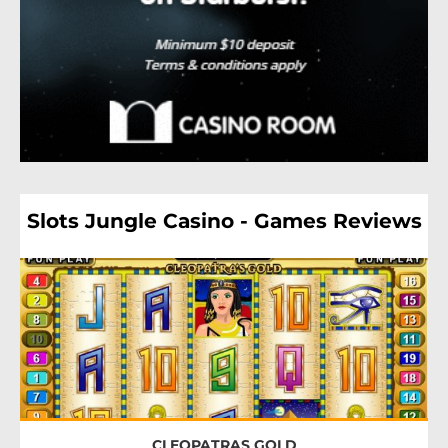
Slots Jungle Casino - Games Reviews
CLEOPATRAS GOLD