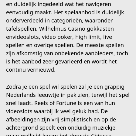
en duidelijk ingedeeld wat het navigeren
eenvoudig maakt. Het spelaanbod is duidelijk
onderverdeeld in categorieën, waaronder
tafelspellen, Wilhelmus Casino gokkasten
envideoslots, video poker, high limit, live
spellen en overige spellen. De meeste spellen
zijn afkomstig van onbekende aanbieders, toch
is het aanbod zeer gevarieerd en wordt het
continu vernieuwd.
Zodra je een spel wil spelen zal je een grappig
Nederlands leeuwtje in pak zien, terwijl het spel
snel laadt. Reels of Fortune is een van hun
videoslots waarbij ik veel geluk had. De
afbeeldingen zijn vrij simplistisch en op de
achtergrond speelt een onduidig muziekje,
maar wellicht kwam het door de Chinese