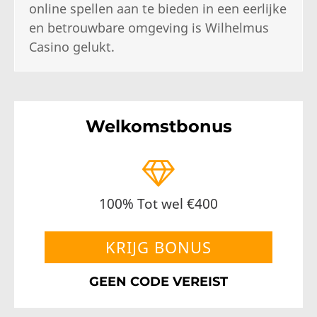
online spellen aan te bieden in een eerlijke
en betrouwbare omgeving is Wilhelmus
Casino gelukt.
Welkomstbonus
100%
Tot wel
€400
KRIJG BONUS
GEEN CODE VEREIST