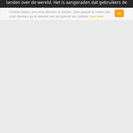
landen over de wereld. Het is aangeraden dat gebruikers de
lokale autoriteit of een juridisch bureau contacteren voor ze
Cookies helpen ons onze diensten te leveren. Door gebruik te maken van
ok
deelnemen aan eender welke vorm van gokken.
onze diensten ga je akkoord met het gebruik van cookies.
Leer meer
Wanneer je deze site bezoekt ga je akkoord met de
Algemene voorwaarden en het privacybeleid.
VegasMaster.com omvat zowel affiliate als informatieve
links, waarbij het laatste op educatieve doeleinden mikt.
MEER INFORMATIE
Over ons
Contact
Privacybeleid
Algemene Voorwaarden
Sitemap