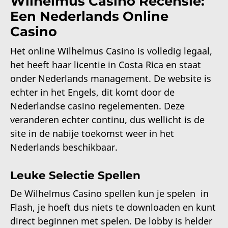
Wilhelmus Casino Recensie:
Een Nederlands Online
Casino
Het online Wilhelmus Casino is volledig legaal,
het heeft haar licentie in Costa Rica en staat
onder Nederlands management. De website is
echter in het Engels, dit komt door de
Nederlandse casino regelementen. Deze
veranderen echter continu, dus wellicht is de
site in de nabije toekomst weer in het
Nederlands beschikbaar.
Leuke Selectie Spellen
De Wilhelmus Casino spellen kun je spelen in
Flash, je hoeft dus niets te downloaden en kunt
direct beginnen met spelen. De lobby is helder