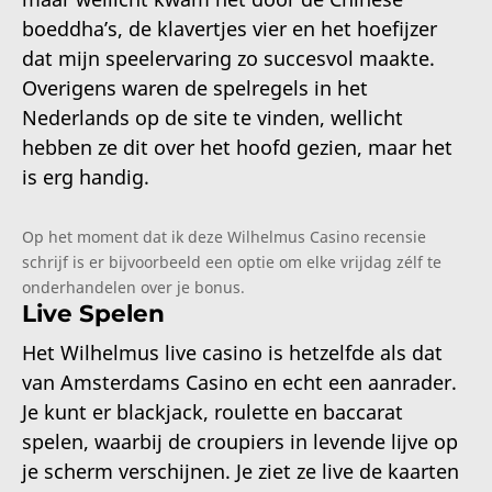
boeddha’s, de klavertjes vier en het hoefijzer
dat mijn speelervaring zo succesvol maakte.
Overigens waren de spelregels in het
Nederlands op de site te vinden, wellicht
hebben ze dit over het hoofd gezien, maar het
is erg handig.
Op het moment dat ik deze Wilhelmus Casino recensie
schrijf is er bijvoorbeeld een optie om elke vrijdag zélf te
onderhandelen over je bonus.
Live Spelen
Het Wilhelmus live casino is hetzelfde als dat
van Amsterdams Casino en echt een aanrader.
Je kunt er blackjack, roulette en baccarat
spelen, waarbij de croupiers in levende lijve op
je scherm verschijnen. Je ziet ze live de kaarten