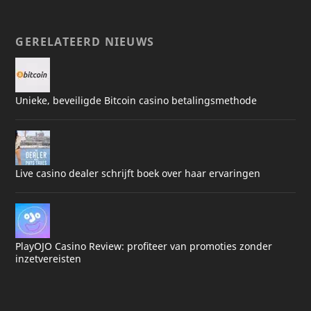
GERELATEERD NIEUWS
Unieke, beveiligde Bitcoin casino betalingsmethode
Live casino dealer schrijft boek over haar ervaringen
PlayOJO Casino Review: profiteer van promoties zonder
inzetvereisten