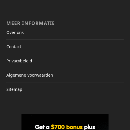
MEER INFORMATIE
Over ons
Contact
Privacybeleid
Algemene Voorwaarden
Sitemap