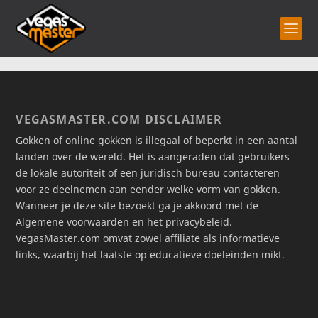
VEGASMASTER.COM DISCLAIMER
Gokken of online gokken is illegaal of beperkt in een aantal
landen over de wereld. Het is aangeraden dat gebruikers
de lokale autoriteit of een juridisch bureau contacteren
voor ze deelnemen aan eender welke vorm van gokken.
Wanneer je deze site bezoekt ga je akkoord met de
Algemene voorwaarden en het privacybeleid.
VegasMaster.com omvat zowel affiliate als informatieve
links, waarbij het laatste op educatieve doeleinden mikt.