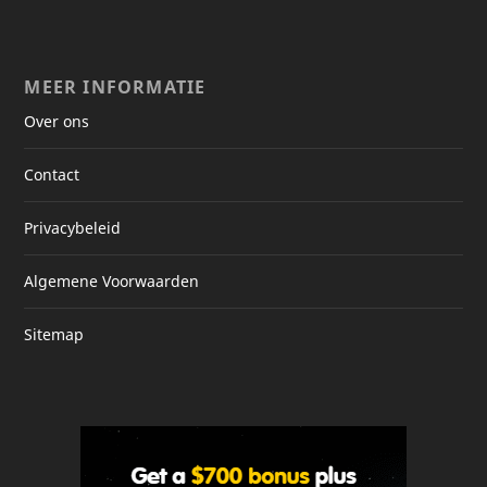
MEER INFORMATIE
Over ons
Contact
Privacybeleid
Algemene Voorwaarden
Sitemap