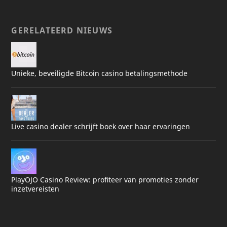
GERELATEERD NIEUWS
Unieke, beveiligde Bitcoin casino betalingsmethode
Live casino dealer schrijft boek over haar ervaringen
PlayOJO Casino Review: profiteer van promoties zonder
inzetvereisten