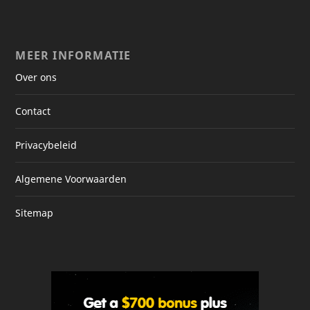
MEER INFORMATIE
Over ons
Contact
Privacybeleid
Algemene Voorwaarden
Sitemap