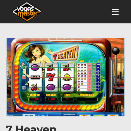
7 Heaven