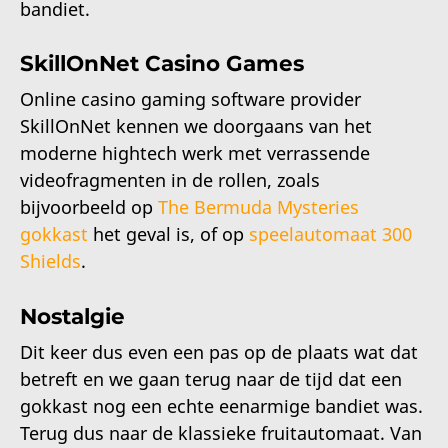
bandiet.
SkillOnNet Casino Games
Online casino gaming software provider
SkillOnNet kennen we doorgaans van het
moderne hightech werk met verrassende
videofragmenten in de rollen, zoals
bijvoorbeeld op
The Bermuda Mysteries
gokkast
het geval is, of op
speelautomaat 300
Shields
.
Nostalgie
Dit keer dus even een pas op de plaats wat dat
betreft en we gaan terug naar de tijd dat een
gokkast nog een echte eenarmige bandiet was.
Terug dus naar de klassieke fruitautomaat. Van