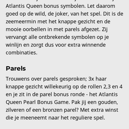
Atlantis Queen bonus symbolen. Let daarom
goed op de wild, de joker, van het spel. Dit is de
zeemeermin met het knappe gezicht en de
mooie oorbellen in met parels afgezet. Zij
vervangt alle ontbrekende symbolen op je
winlijn en zorgt dus voor extra winnende
combinaties.
Parels
Trouwens over parels gesproken; 3x haar
knappe gezicht willekeurig op de rollen 2,3 en 4
en je zit in de parel bonus ronde - het Atlantis
Queen Pearl Bonus Game. Pak jij een gouden,
zilveren of een bronzen parel? Met extra winst
die je meeneemt naar het reguliere spel.