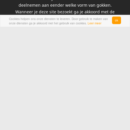
deelnemen aan eender welke vorm van gokken.
Wanneer je deze site bezoekt ga je akkoord met de
Algemene voorwaarden en het privacybeleid.
Cookies helpen ons onze diensten te leveren. Door gebruik te maken van
ok
onze diensten ga je akkoord met het gebruik van cookies.
Leer meer
VegasMaster.com omvat zowel affiliate als informatieve
links, waarbij het laatste op educatieve doeleinden mikt.
MEER INFORMATIE
Over ons
Contact
Privacybeleid
Algemene Voorwaarden
Sitemap