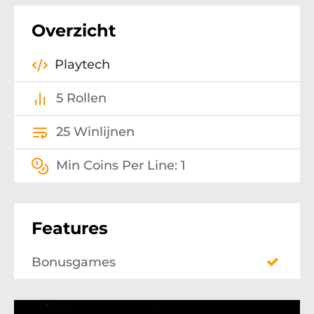
Overzicht
Playtech
5 Rollen
25 Winlijnen
Min Coins Per Line: 1
Features
Bonusgames