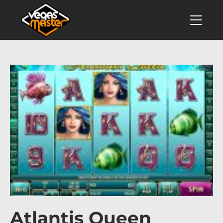
Atlantis Queen