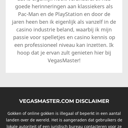
goede herinneringen aan klassiekers als
Pac-Man en de PlayStation en door de
jaren heen ben ik eigenlijk als vanzelf in de
casino industrie beland, waarbij ik mijn
passie voor spelletjes en casino kennis op
een professioneel niveau kan inzetten. Ik
hoop dat je ervan zult genieten hier bij
VegasMaster!
VEGASMASTER.COM DISCLAIMER
Gokken of online gokken is illegaal of beperkt in een aantal
landen over de wereld. Het is aangeraden dat gebruikers de
lokale autoriteit of een juridisch bureau contacteren voor ze