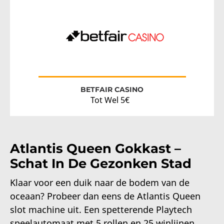
BETFAIR CASINO
Tot Wel 5€
Atlantis Queen Gokkast –
Schat In De Gezonken Stad
Klaar voor een duik naar de bodem van de
oceaan? Probeer dan eens de Atlantis Queen
slot machine uit. Een spetterende Playtech
speelautomaat met 5 rollen en 25 winlijnen,