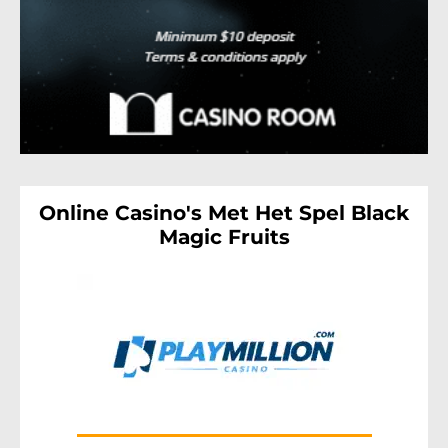
Online Casino's Met Het Spel Black
Magic Fruits