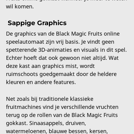
wil komen.
Sappige Graphics
De graphics van de Black Magic Fruits online
speelautomaat zijn vrij basis. Je vindt geen
spetterende 3D-animaties en visuals in dit spel.
Echter hoeft dat ook gewoon niet altijd. Wat
deze kast aan graphics mist, wordt
ruimschoots goedgemaakt door de heldere
kleuren en andere features.
Net zoals bij traditionele klassieke
fruitmachines vind je verschillende vruchten
terug op de rollen van de Black Magic Fruits
gokkast. Sinaasappels, druiven,
watermeloenen, blauwe bessen, kersen,