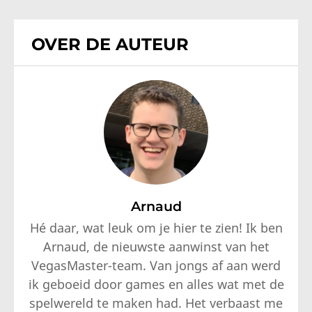
OVER DE AUTEUR
Arnaud
Hé daar, wat leuk om je hier te zien! Ik ben
Arnaud, de nieuwste aanwinst van het
VegasMaster-team. Van jongs af aan werd
ik geboeid door games en alles wat met de
spelwereld te maken had. Het verbaast me