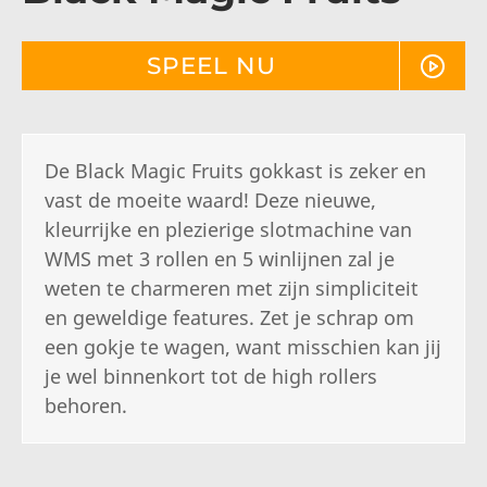
SPEEL NU
De Black Magic Fruits gokkast is zeker en
vast de moeite waard! Deze nieuwe,
kleurrijke en plezierige slotmachine van
WMS met 3 rollen en 5 winlijnen zal je
weten te charmeren met zijn simpliciteit
en geweldige features. Zet je schrap om
een gokje te wagen, want misschien kan jij
je wel binnenkort tot de high rollers
behoren.