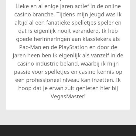
Lieke en al enige jaren actief in de online
casino branche. Tijdens mijn jeugd was ik
altijd al een fanatieke spelletjes speler en
dat is eigenlijk nooit veranderd. Ik heb
goede herinneringen aan klassiekers als
Pac-Man en de PlayStation en door de
jaren heen ben ik eigenlijk als vanzelf in de
casino industrie beland, waarbij ik mijn
passie voor spelletjes en casino kennis op
een professioneel niveau kan inzetten. Ik
hoop dat je ervan zult genieten hier bij
VegasMaster!