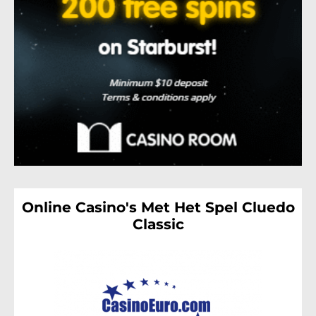
Online Casino's Met Het Spel Cluedo
Classic