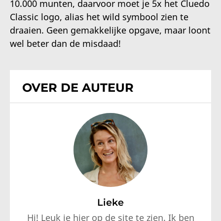
10.000 munten, daarvoor moet je 5x het Cluedo
Classic logo, alias het wild symbool zien te
draaien. Geen gemakkelijke opgave, maar loont
wel beter dan de misdaad!
OVER DE AUTEUR
Lieke
Hi! Leuk je hier op de site te zien. Ik ben