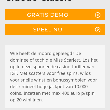
GRATIS DEMO
SPEEL NU
Wie heeft de moord gepleegd? De
dominee of toch die Miss Scarlett. Los het
op in deze spannende casino thriller van
IGT. Met scatters voor free spins, wilds
voor snelle winst en bonussymbolen voor
de crimineel hoge jackpot van 10.000
coins. Inzetten met max 400 euro p/spin
op 20 winlijnen.