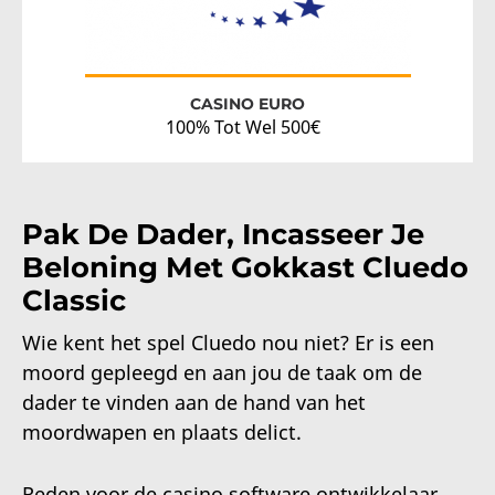
CASINO EURO
100% Tot Wel 500€
Pak De Dader, Incasseer Je
Beloning Met Gokkast Cluedo
Classic
Wie kent het spel Cluedo nou niet? Er is een
moord gepleegd en aan jou de taak om de
dader te vinden aan de hand van het
moordwapen en plaats delict.
Reden voor de casino software ontwikkelaar