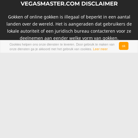
VEGASMASTER.COM DISCLAIMER
Gokken of online gokken is illegaal of beperkt in een aantal
landen over de wereld. Het is aangeraden dat gebruikers de
lokale autoriteit of een juridisch bureau contacteren voor ze
deelnemen aan eender welke vorm van gokken.
Cookies helpen ons onze diensten te leveren. Door gebruik te maken van
Wanneer je deze site bezoekt ga je akkoord met de
ok
onze diensten ga je akkoord met het gebruik van cookies.
Leer meer
Algemene voorwaarden en het privacybeleid.
VegasMaster.com omvat zowel affiliate als informatieve
links, waarbij het laatste op educatieve doeleinden mikt.
MEER INFORMATIE
Over ons
Contact
Privacybeleid
Algemene Voorwaarden