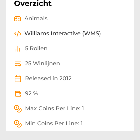
Overzicht
Animals
Williams Interactive (WMS)
5 Rollen
25 Winlijnen
Released in 2012
92 %
Max Coins Per Line: 1
Min Coins Per Line: 1