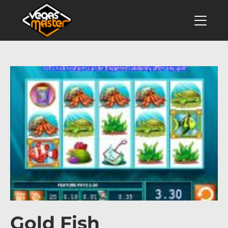
Gold Fish