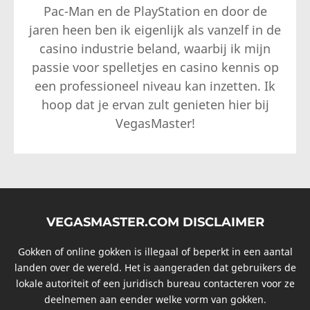
Pac-Man en de PlayStation en door de
jaren heen ben ik eigenlijk als vanzelf in de
casino industrie beland, waarbij ik mijn
passie voor spelletjes en casino kennis op
een professioneel niveau kan inzetten. Ik
hoop dat je ervan zult genieten hier bij
VegasMaster!
VEGASMASTER.COM DISCLAIMER
Gokken of online gokken is illegaal of beperkt in een aantal
landen over de wereld. Het is aangeraden dat gebruikers de
lokale autoriteit of een juridisch bureau contacteren voor ze
deelnemen aan eender welke vorm van gokken.