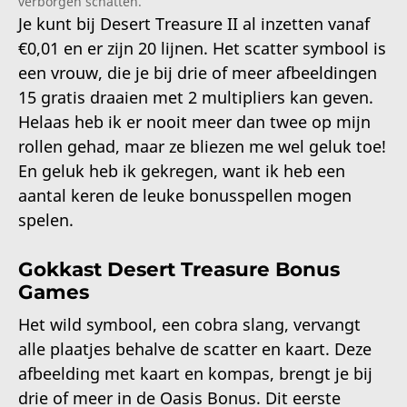
verborgen schatten.
Je kunt bij Desert Treasure II al inzetten vanaf
€0,01 en er zijn 20 lijnen. Het scatter symbool is
een vrouw, die je bij drie of meer afbeeldingen
15 gratis draaien met 2 multipliers kan geven.
Helaas heb ik er nooit meer dan twee op mijn
rollen gehad, maar ze bliezen me wel geluk toe!
En geluk heb ik gekregen, want ik heb een
aantal keren de leuke bonusspellen mogen
spelen.
Gokkast Desert Treasure Bonus
Games
Het wild symbool, een cobra slang, vervangt
alle plaatjes behalve de scatter en kaart. Deze
afbeelding met kaart en kompas, brengt je bij
drie of meer in de Oasis Bonus. Dit eerste