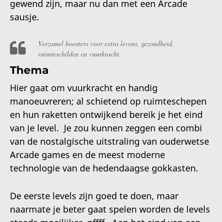
gewend zijn, maar nu dan met een Arcade
sausje.
Verzamel boosters voor extra levens, gezondheid,
ruimteschilden en vuurkracht.
Thema
Hier gaat om vuurkracht en handig
manoeuvreren; al schietend op ruimteschepen
en hun raketten ontwijkend bereik je het eind
van je level. Je zou kunnen zeggen een combi
van de nostalgische uitstraling van ouderwetse
Arcade games en de meest moderne
technologie van de hedendaagse gokkasten.
De eerste levels zijn goed te doen, maar
naarmate je beter gaat spelen worden de levels