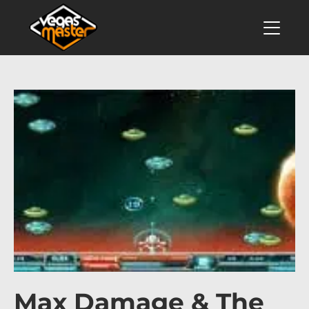
Max Damage & The