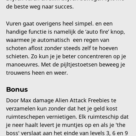
de beste weg naar succes.
Vuren gaat overigens heel simpel. en een
handige functie is namelijk de ‘auto fire’ knop,
waarmee je automatisch een regen van
schoten aflost zonder steeds zelf te hoeven
schieten. Zo kun je je beter concentreren op je
manoeuvres. Met de pijltjestoetsen beweeg je
trouwens heen en weer.
Bonus
Door Max damage Alien Attack Freebies te
verzamelen kun zonder dat het je geld kost
ruimteschepen vernietigen. Elk ruimteschip dat
je neer haalt levert je muntjes op en als je 'the
boss' verslaat aan het einde van levels 3, 6 en 9