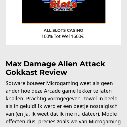
ALL SLOTS CASINO
100% Tot Wel 1600€
Max Damage Alien Attack
Gokkast Review
Sotware bouwer Microgaming weet als geen
ander hoe deze Arcade game lekker te laten
knallen. Prachtig vormgegeven, zowel in beeld
als in geluid! Ik werd er een beetje nostalgisch
van (en ja, ik weet dat ik me nu dateer). Mooie
effecten dus, precies zoals we van Microgaming