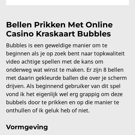
Bellen Prikken Met Online
Casino Kraskaart Bubbles
Bubbles is een geweldige manier om te
beginnen als je op zoek bent naar topkwaliteit
video achtige spellen met de kans om
onderweg wat winst te maken. Er zijn 8 bellen
met daarin gekleurde ballen die over je scherm
drijven. Als beginnend gebruiker van dit spel
vond ik het eigenlijk wel erg grappig om deze
bubbels door te prikken en op die manier te
onthullen of ik geluk heb of niet.
Vormgeving