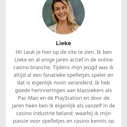
Lieke
Hi! Leuk je hier op de site te zien. Ik ben
Lieke en al enige jaren actief in de online
casino branche. Tijdens mijn jeugd was ik
altijd al een fanatieke spelletjes speler en
dat is eigenlijk nooit veranderd. Ik heb
goede herinneringen aan klassiekers als
Pac-Man en de PlayStation en door de
jaren heen ben ik eigenlijk als vanzelf in de
casino industrie beland, waarbij ik mijn
passie voor spelletjes en casino kennis op