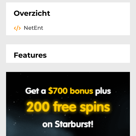
Overzicht
NetEnt
Features