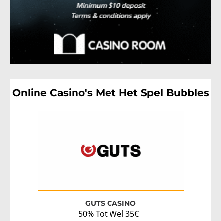
Online Casino's Met Het Spel Bubbles
GUTS CASINO
50% Tot Wel 35€