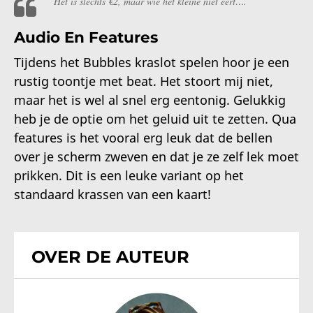
Het is slechts €2, maar wie het kleine niet eert….
Audio En Features
Tijdens het Bubbles kraslot spelen hoor je een
rustig toontje met beat. Het stoort mij niet,
maar het is wel al snel erg eentonig. Gelukkig
heb je de optie om het geluid uit te zetten. Qua
features is het vooral erg leuk dat de bellen
over je scherm zweven en dat je ze zelf lek moet
prikken. Dit is een leuke variant op het
standaard krassen van een kaart!
OVER DE AUTEUR