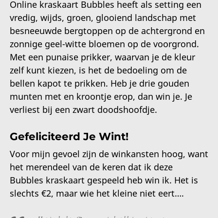
Online kraskaart Bubbles heeft als setting een
vredig, wijds, groen, glooiend landschap met
besneeuwde bergtoppen op de achtergrond en
zonnige geel-witte bloemen op de voorgrond.
Met een punaise prikker, waarvan je de kleur
zelf kunt kiezen, is het de bedoeling om de
bellen kapot te prikken. Heb je drie gouden
munten met en kroontje erop, dan win je. Je
verliest bij een zwart doodshoofdje.
Gefeliciteerd Je Wint!
Voor mijn gevoel zijn de winkansten hoog, want
het merendeel van de keren dat ik deze
Bubbles kraskaart gespeeld heb win ik. Het is
slechts €2, maar wie het kleine niet eert….