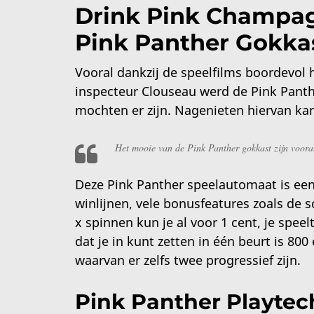
Drink Pink Champag
Pink Panther Gokka
Vooral dankzij de speelfilms boordevol 
inspecteur Clouseau werd de Pink Pant
mochten er zijn. Nagenieten hiervan ka
Het mooie van de Pink Panther gokkast zijn vooral 
Deze Pink Panther speelautomaat is een 
winlijnen, vele bonusfeatures zoals de sc
x spinnen kun je al voor 1 cent, je spee
dat je in kunt zetten in één beurt is 80
waarvan er zelfs twee progressief zijn.
Pink Panther Playtec