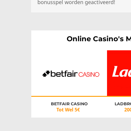
bonusspel worden geactiveerd!
Online Casino's 
BETFAIR CASINO
LADBR
Tot Wel 5€
20