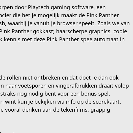
orpen door Playtech gaming software, een
ier die het je mogelijk maakt de Pink Panther
sh, waarbij je vanuit je browser speelt. Zoals we van
Pink Panther gokkast; haarscherpe graphics, coole
k kennis met deze Pink Panther speelautomaat in
e rollen niet ontbreken en dat doet ie dan ook
en naar voetsporen en vingerafdrukken draait volop
 straks nog nodig bent voor een bonus spel,
n wint kun je bekijken via info op de scorekaart.
me vooral denken aan de tekenfilms, grappig