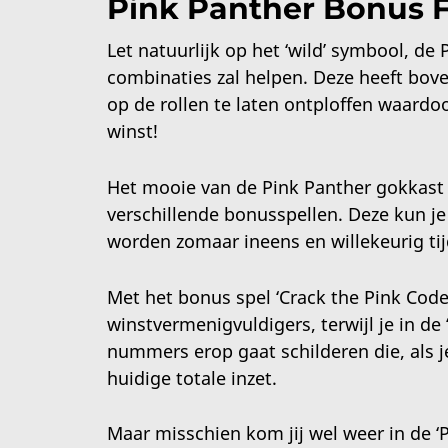
Pink Panther Bonus 
Let natuurlijk op het ‘wild’ symbool, de 
combinaties zal helpen. Deze heeft bov
op de rollen te laten ontploffen waardoor
winst!
Het mooie van de Pink Panther gokkast zi
verschillende bonusspellen. Deze kun j
worden zomaar ineens en willekeurig tij
Met het bonus spel ‘Crack the Pink Code
winstvermenigvuldigers, terwijl je in d
nummers erop gaat schilderen die, als 
huidige totale inzet.
Maar misschien kom jij wel weer in de ‘P