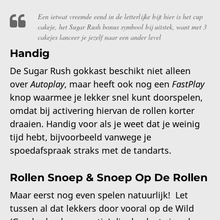
Een ietwat vreemde eend in de letterlijke bijt hier is het cup
cakeje, het Sugar Rush bonus symbool bij uitstek, want met 3
cakejes lanceer je jezelf naar een ander level
Handig
De Sugar Rush gokkast beschikt niet alleen
over
Autoplay
, maar heeft ook nog een
FastPlay
knop waarmee je lekker snel kunt doorspelen,
omdat bij activering hiervan de rollen korter
draaien. Handig voor als je weet dat je weinig
tijd hebt, bijvoorbeeld vanwege je
spoedafspraak straks met de tandarts.
Rollen Snoep & Snoep Op De Rollen
Maar eerst nog even spelen natuurlijk! Let
tussen al dat lekkers door vooral op de Wild