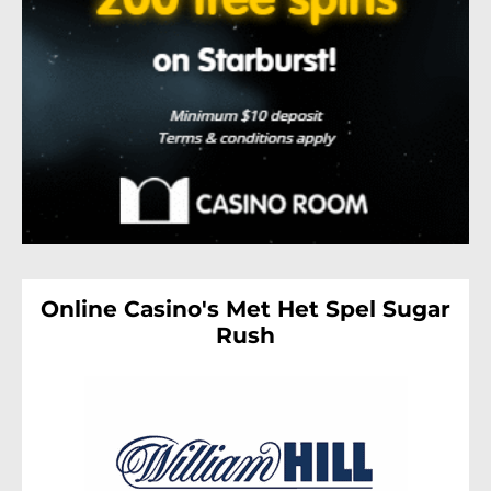
Online Casino's Met Het Spel Sugar
Rush