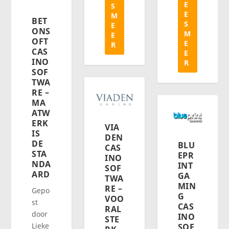
E
S
E
M
BET
S
E
ONS
M
E
OFT
E
R
CAS
E
INO
R
SOF
TWA
RE –
MA
ATW
ERK
VIA
IS
DEN
DE
BLU
CAS
STA
EPR
INO
NDA
INT
SOF
ARD
GA
TWA
MIN
RE –
Gepo
G
VOO
st
CAS
RAL
door
INO
STE
Lieke
SOF