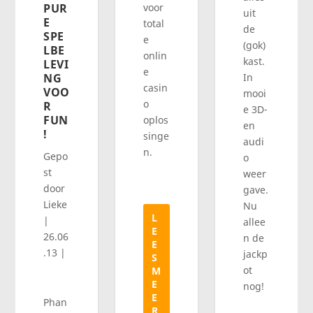
voor
PUR
uit
E
total
de
SPE
e
(gok)
LBE
onlin
kast.
LEVI
e
In
NG
casin
VOO
mooi
o
R
e 3D-
FUN
oplos
en
!
singe
audi
n.
Gepo
o
st
weer
door
gave.
Lieke
Nu
L
|
allee
E
26.06
n de
E
.13
|
jackp
S
ot
M
E
nog!
E
Phan
R