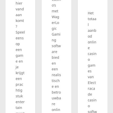
hier
o’s
vand
met
Het
aan
Wag
totaa
komt
erLo
l
?
gic
aanb
Speel
Gami
od
eens
ng
onlin
op
softw
e
een
are
casin
gam
bied
o
e en
en
gam
je
een
es
krijgt
realis
van
een
tisch
Elect
prac
e en
raca
htig
betro
de
stuk
uwba
casin
enter
re
o
tain
onlin
softw