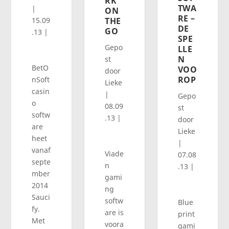
RK
TWA
|
ON
RE –
15.09
THE
DE
GO
.13
|
SPE
Gepo
LLE
N
st
BetO
VOO
door
ROP
nSoft
Lieke
casin
|
Gepo
o
08.09
st
softw
.13
|
door
are
Lieke
heet
|
vanaf
Viade
07.08
septe
n
.13
|
mber
gami
2014
ng
Sauci
softw
Blue
fy.
are is
print
Met
voora
gami