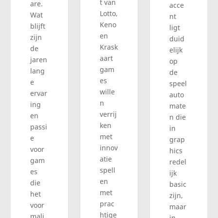
t van
are.
acce
Lotto,
Wat
nt
Keno
blijft
ligt
en
zijn
duid
Krask
de
elijk
aart
jaren
op
gam
lang
de
es
e
speel
wille
ervar
auto
n
ing
mate
verrij
en
n die
ken
passi
in
met
e
grap
innov
voor
hics
atie
gam
redel
spell
es
ijk
en
die
basic
met
het
zijn,
prac
voor
maar
htige
mali
in