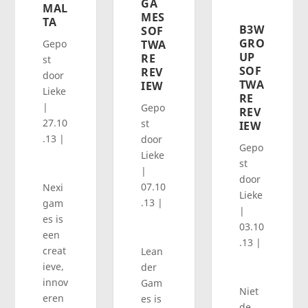
GA
MAL
MES
TA
B3W
SOF
GRO
Gepo
TWA
UP
RE
st
SOF
REV
door
TWA
IEW
Lieke
RE
|
Gepo
REV
27.10
st
IEW
.13
|
door
Gepo
Lieke
st
|
door
07.10
Nexi
Lieke
.13
|
gam
|
es is
03.10
een
.13
|
creat
Lean
ieve,
der
innov
Gam
Niet
eren
es is
de