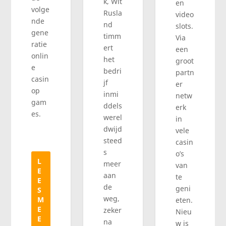
k, Wit
en
volge
Rusla
video
nde
nd
slots.
gene
timm
Via
ratie
ert
een
onlin
het
groot
e
bedri
partn
casin
jf
er
op
inmi
netw
gam
ddels
erk
es.
werel
in
dwijd
vele
steed
casin
s
o’s
L
meer
van
E
aan
te
E
de
geni
S
weg,
M
eten.
E
zeker
Nieu
E
na
w is