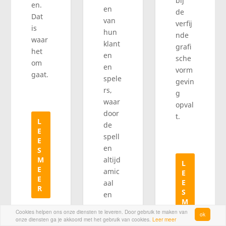
bij
en.
en
de
Dat
van
verfij
is
hun
nde
waar
klant
grafi
het
en
sche
om
en
vorm
gaat.
spele
gevin
rs,
g
waar
opval
door
t.
L
de
E
spell
E
en
S
altijd
M
L
E
amic
E
E
E
aal
R
S
en
M
span
E
Cookies helpen ons onze diensten te leveren. Door gebruik te maken van
ok
nend
onze diensten ga je akkoord met het gebruik van cookies.
Leer meer
E