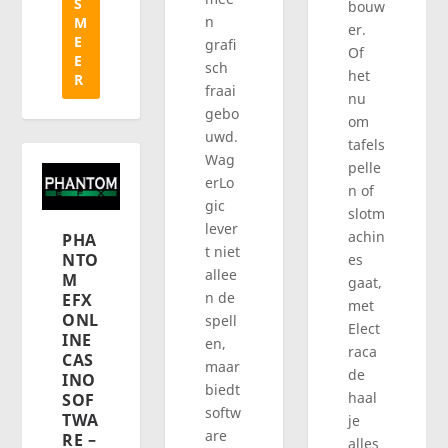
S
bouw
n
M
er.
E
grafi
Of
E
sch
het
R
fraai
nu
gebo
om
uwd.
tafels
Wag
pelle
erLo
n of
gic
slotm
lever
achin
PHA
t niet
NTO
es
allee
M
gaat,
n de
EFX
met
ONL
spell
Elect
INE
en,
raca
CAS
maar
de
INO
biedt
haal
SOF
softw
TWA
je
are
RE –
alles