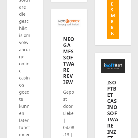
E
are
S
die
M
gesc
E
E
hikt
R
is om
NEO
volw
GA
aardi
MES
ge
SOF
TWA
onlin
RE
e
REV
casin
IEW
ISO
o’s
FTB
goed
Gepo
ET
te
st
CAS
kunn
door
INO
SOF
en
Lieke
TWA
laten
|
RE –
funct
04.08
INZ
ioner
.13
|