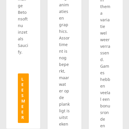
anim
ge
them
aties
Beto
a
en
nsoft
varia
grap
nu
tie
hics.
inzet
wel
Assor
als
weer
time
Sauci
verra
nt is
fy.
ssen
nog
d.
bepe
Gam
rkt,
es
maar
L
hebb
wat
E
en
E
er op
veela
S
de
l een
M
plank
bonu
E
ligt is
E
sron
R
uitst
de
eken
en