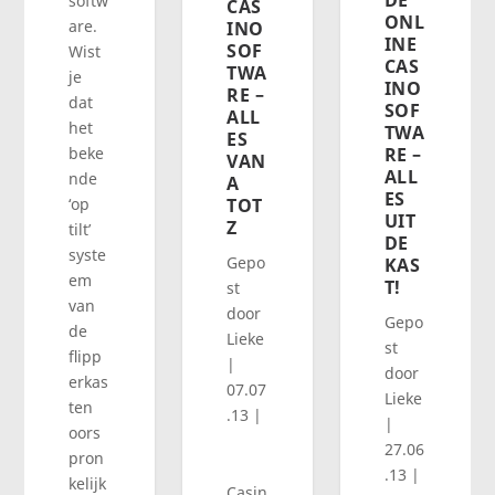
softw
CAS
ONL
are.
INO
INE
SOF
Wist
CAS
TWA
je
INO
RE –
dat
SOF
ALL
het
TWA
ES
RE –
beke
VAN
ALL
nde
A
ES
TOT
‘op
UIT
Z
tilt’
DE
syste
Gepo
KAS
em
T!
st
van
door
Gepo
de
Lieke
st
flipp
|
door
erkas
07.07
Lieke
ten
.13
|
|
oors
27.06
pron
.13
|
kelijk
Casin