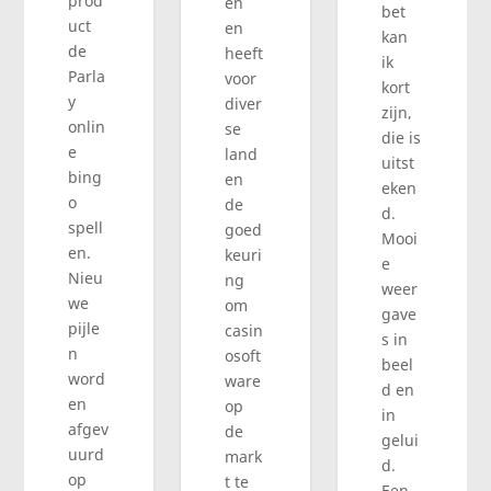
prod
en
bet
uct
en
kan
de
heeft
ik
Parla
voor
kort
y
diver
zijn,
onlin
se
die is
e
land
uitst
bing
en
eken
o
de
d.
spell
goed
Mooi
en.
keuri
e
Nieu
ng
weer
we
om
gave
pijle
casin
s in
n
osoft
beel
word
ware
d en
en
op
in
afgev
de
gelui
uurd
mark
d.
op
t te
Een