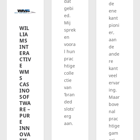
dat
de
gebi
ene
ed.
kant
Mij
pioni
WIL
sprek
er,
LIA
en
aan
MS
voora
INT
de
l hun
ERA
ande
prac
CTIV
re
E
htige
kant
WM
colle
veel
S
ctie
ervar
CAS
van
ing.
INO
‘bran
SOF
Maar
ded
TWA
bove
slots’
RE –
nal
PUR
erg
prac
E
aan.
htige
INN
gam
OVA