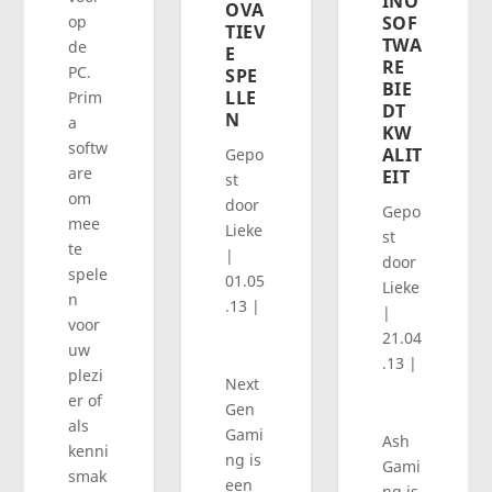
INO
OVA
op
SOF
TIEV
TWA
de
E
RE
PC.
SPE
BIE
LLE
Prim
DT
N
a
KW
softw
ALIT
Gepo
are
EIT
st
om
door
Gepo
mee
Lieke
st
te
|
door
spele
01.05
Lieke
n
.13
|
|
voor
21.04
uw
.13
|
plezi
Next
er of
Gen
als
Gami
Ash
kenni
ng is
Gami
smak
een
ng is