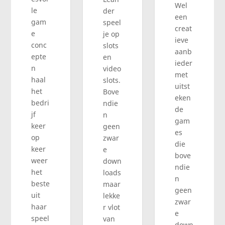
Wel
le
der
een
gam
speel
creat
e
je op
ieve
conc
slots
aanb
epte
en
ieder
n
video
met
haal
slots.
uitst
het
Bove
eken
bedri
ndie
de
jf
n
gam
keer
geen
es
op
zwar
die
keer
e
bove
weer
down
ndie
het
loads
n
beste
maar
geen
uit
lekke
zwar
haar
r vlot
e
speel
van
down