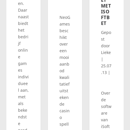
ET
en.
MET
Daar
ISO
naast
FTB
NeoG
ET
biedt
ames
het
besc
Gepo
bedri
hikt
st
jf
over
door
onlin
een
Lieke
e
mooi
|
gam
aanb
25.07
es
od
.13
|
indivi
kwali
duee
tatief
l aan,
uitst
Over
met
eken
de
als
de
softw
beke
casin
are
ndst
o
van
e
spell
iSoft