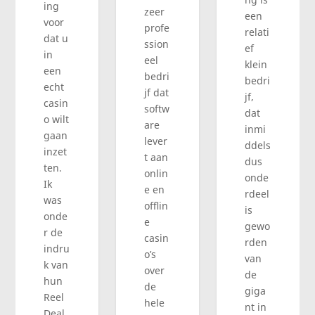
ing
zeer
een
voor
profe
relati
dat u
ssion
ef
in
eel
klein
een
bedri
bedri
echt
jf dat
jf,
casin
softw
dat
o wilt
are
inmi
gaan
lever
ddels
inzet
t aan
dus
ten.
onlin
onde
Ik
e en
rdeel
was
offlin
is
onde
e
gewo
r de
casin
rden
indru
o’s
van
k van
over
de
hun
de
giga
Reel
hele
nt in
Deal