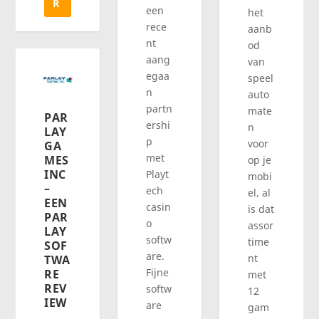
R
een
het
rece
aanb
nt
od
aang
van
egaa
speel
n
auto
partn
mate
PAR
ershi
n
LAY
p
voor
GA
met
MES
op je
INC
Playt
mobi
–
ech
el, al
EEN
casin
is dat
PAR
o
assor
LAY
softw
time
SOF
are.
nt
TWA
Fijne
RE
met
REV
softw
12
IEW
are
gam