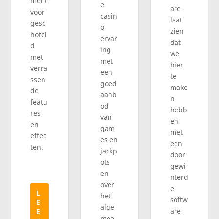
ment
e
are
voor
casin
laat
gesc
o
zien
hotel
ervar
dat
d
ing
we
met
met
hier
verra
een
te
ssen
goed
make
de
aanb
n
featu
od
hebb
res
van
en
en
gam
met
effec
es en
een
ten.
jackp
door
ots
gewi
en
nterd
over
e
L
het
softw
E
alge
are
E
mee