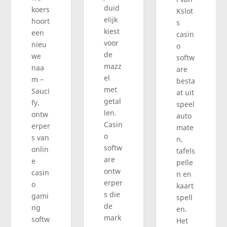
duid
koers
Kslot
elijk
hoort
s
kiest
een
casin
voor
nieu
o
de
we
softw
mazz
naa
are
el
m –
besta
met
Sauci
at uit
getal
fy,
speel
len.
ontw
auto
Casin
erper
mate
o
s van
n,
softw
onlin
tafels
are
e
pelle
ontw
casin
n en
erper
o
kaart
s die
gami
spell
de
ng
en.
mark
softw
Het