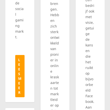
de
bren
bedri
socia
gen.
jf ook
l
Hebb
met
gami
en
visie,
ng
zich
getui
mark
sterk
ge
t.
ontwi
de
kkeld
kans
van
en
pioni
die
L
er in
het
E
onlin
ruikt
E
e
op
S
krask
M
bijvo
aarte
E
orbe
E
n tot
eld
R
mark
Face
tleid
book.
er op
Aan