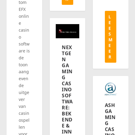
tom
EFX
onlin
L
E
e
E
casin
S
o
M
softw
E
NEX
are is
E
TGE
R
de
N
toon
GA
MIN
aang
G
even
CAS
de
INO
uitge
SOF
ver
TWA
ASH
van
RE:
GA
casin
BEK
MIN
END
ospel
G
E &
len
CAS
INN
voor