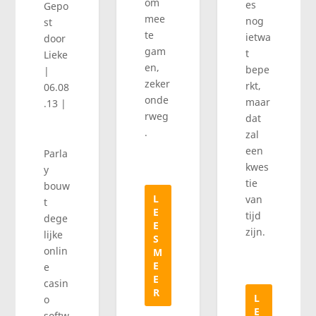
om
es
Gepo
mee
nog
st
te
ietwa
door
gam
t
Lieke
en,
bepe
|
zeker
rkt,
06.08
onde
maar
.13
|
rweg
dat
.
zal
een
Parla
kwes
y
tie
bouw
L
van
t
E
tijd
dege
E
zijn.
lijke
S
onlin
M
E
e
E
casin
R
L
o
E
softw