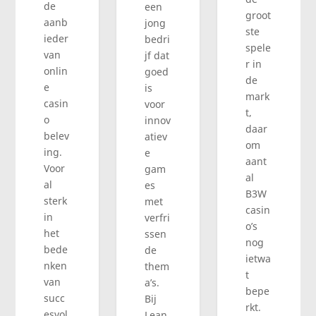
de
een
groot
aanb
jong
ste
ieder
bedri
spele
van
jf dat
r in
onlin
goed
de
e
is
mark
casin
voor
t,
o
innov
daar
belev
atiev
om
ing.
e
aant
Voor
gam
al
al
es
B3W
sterk
met
casin
in
verfri
o’s
het
ssen
nog
bede
de
ietwa
nken
them
t
van
a’s.
bepe
succ
Bij
rkt.
esvol
Lean