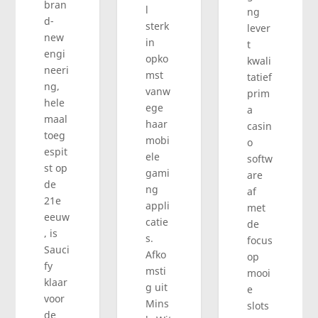
bran
l
ng
d-
sterk
lever
new
in
t
engi
opko
kwali
neeri
mst
tatief
ng,
vanw
prim
hele
ege
a
maal
haar
casin
toeg
mobi
o
espit
ele
softw
st op
gami
are
de
ng
af
21e
appli
met
eeuw
catie
de
, is
s.
focus
Sauci
Afko
op
fy
msti
mooi
klaar
g uit
e
voor
Mins
slots
de