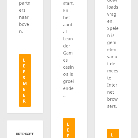
partn
start.
loads
ers
En
vrag
naar
het
en.
bove
aant
Spele
n.
al
n is
Lean
geni
der
eten
Gam
vanui
es
L
t de
E
casin
mees
E
o’s is
S
te
groei
M
Inter
ende
E
net
E
…
brow
R
sers.
L
E
L
E