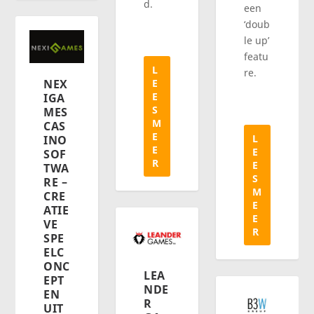
d.
een
‘doub
le up’
featu
L
re.
E
NEX
E
IGA
S
MES
M
CAS
E
L
INO
E
E
SOF
R
E
TWA
S
RE –
M
CRE
E
ATIE
E
VE
R
SPE
ELC
ONC
LEA
EPT
NDE
EN
R
UIT