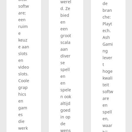
werel
de
softw
d. Ze
bran
are;
bied
che:
een
en
Playt
ruim
een
ech.
e
groot
Ash
keuz
scala
Gami
e aan
aan
ng
slots
diver
lever
en
se
t
video
spell
hoge
slots.
en
kwali
Coole
en
teit
grap
spele
softw
hics
n ook
are
en
altijd
en
gam
goed
spell
es
in op
en,
die
de
waar
werk
wens