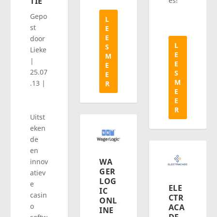
es!
TIE
Gepo
L
st
E
E
door
L
S
Lieke
E
M
|
E
E
25.07
S
E
M
.13
|
R
E
E
R
Uitst
eken
de
en
WA
innov
GER
atiev
LOG
e
ELE
IC
casin
CTR
ONL
o
ACA
INE
DE