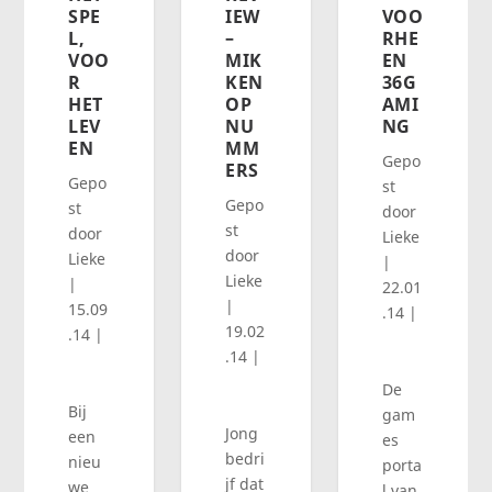
SPE
IEW
VOO
L,
–
RHE
VOO
MIK
EN
R
KEN
36G
HET
OP
AMI
LEV
NU
NG
EN
MM
Gepo
ERS
Gepo
st
Gepo
st
door
st
door
Lieke
door
Lieke
|
Lieke
|
22.01
|
15.09
.14
|
19.02
.14
|
.14
|
De
Bij
gam
Jong
een
es
bedri
nieu
porta
jf dat
we
l van