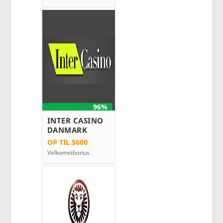
96%
INTER CASINO
DANMARK
OP TIL
$600
Velkomstbonus