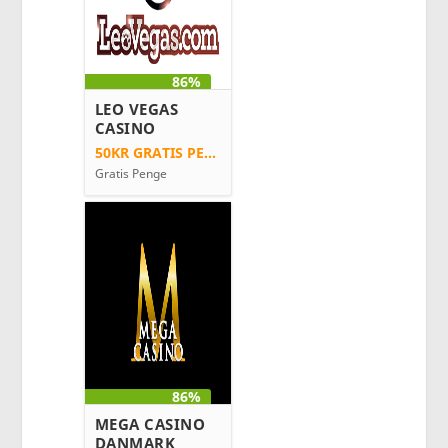
86%
LEO VEGAS
CASINO
50KR
GRATIS PENGE
Gratis Penge
86%
MEGA CASINO
DANMARK