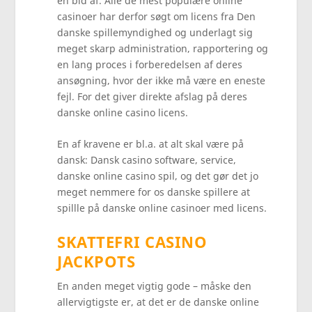
en bid af. Alle de mest populære online
casinoer har derfor søgt om licens fra Den
danske spillemyndighed og underlagt sig
meget skarp administration, rapportering og
en lang proces i forberedelsen af deres
ansøgning, hvor der ikke må være en eneste
fejl. For det giver direkte afslag på deres
danske online casino licens.
En af kravene er bl.a. at alt skal være på
dansk: Dansk casino software, service,
danske online casino spil, og det gør det jo
meget nemmere for os danske spillere at
spillle på danske online casinoer med licens.
SKATTEFRI CASINO
JACKPOTS
En anden meget vigtig gode – måske den
allervigtigste er, at det er de danske online