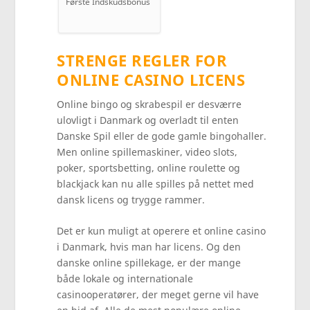
Første Indskudsbonus
STRENGE REGLER FOR
ONLINE CASINO LICENS
Online bingo og skrabespil er desværre
ulovligt i Danmark og overladt til enten
Danske Spil eller de gode gamle bingohaller.
Men online spillemaskiner, video slots,
poker, sportsbetting, online roulette og
blackjack kan nu alle spilles på nettet med
dansk licens og trygge rammer.
Det er kun muligt at operere et online casino
i Danmark, hvis man har licens. Og den
danske online spillekage, er der mange
både lokale og internationale
casinooperatører, der meget gerne vil have