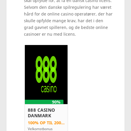
skal opfylde for, at få en dansk casino licens.
Selvom den danske spilregulering har været
hård for de online casino operatører, der har
skulle opfylde mange krav, har det i den
grad gavnet spilleren, og de bedste online
casinoer er nu med licens.
90%
888 CASINO
DANMARK
100%
OP TIL
2000KR
Velkomstbonus