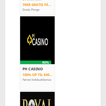
70KR
GRATIS PENGE
Gratis Penge
90%
PH CASINO
100%
OP TIL
$400
Første Indskudsbonus