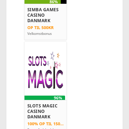
86%
SIMBA GAMES
CASINO
DANMARK
OP TIL
500KR
Velkomstbonus
96%
SLOTS MAGIC
CASINO
DANMARK
100%
OP TIL
1500KR