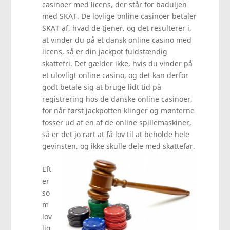
casinoer med licens, der står for baduljen
med SKAT. De lovlige online casinoer betaler
SKAT af, hvad de tjener, og det resulterer i,
at vinder du på et dansk online casino med
licens, så er din jackpot fuldstændig
skattefri. Det gælder ikke, hvis du vinder på
et ulovligt online casino, og det kan derfor
godt betale sig at bruge lidt tid på
registrering hos de danske online casinoer,
for når først jackpotten klinger og mønterne
fosser ud af en af de online spillemaskiner,
så er det jo rart at få lov til at beholde hele
gevinsten, og ikke skulle dele med skattefar.
Eft
er
so
m
lov
lig