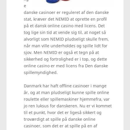
e
danske casinoer er reguleret af den danske
stat, kræver det NEMID at oprette en profil
på et dansk online casino med licens. Det
tog lige sin tid at vende sig til, at noget så
alvorligt som NEMID pludseligt skulle frem,
når man ville underholdes og spille lidt for
sjov. Men NEMID er også et tegn på at
sikkerhed og fortrolighed er i top, og dette
online casino er med licens fra Den danske
spillemyndighed.
Danmark har haft offline casinoer i mange
år, og at man pludseligt kunne spille online
roulette eller spillemaskiner hjemmefra, var
jo ren luksus for danskeren. Nu er vi kommet
til et punkt, hvor det er ligeså sikkert og
troværdigt at spille på danske online
casinoer, som det er at spille på en af