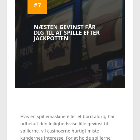
#7
NÆSTEN GEVINST FÅR
DIG TIL AT SPILLE EFTER
JACKPOTTEN
Hvis en spillemaskine eller et bord aldrig har
udbetalt den lejlighedsvise lille gevinst til
spillerne, vil casinoerne hurtigt miste
kundernes interesse. For at holde spillerne