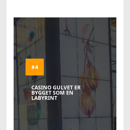
#4
CASINO GULVET ER
BYGGET SOM EN
LABYRINT