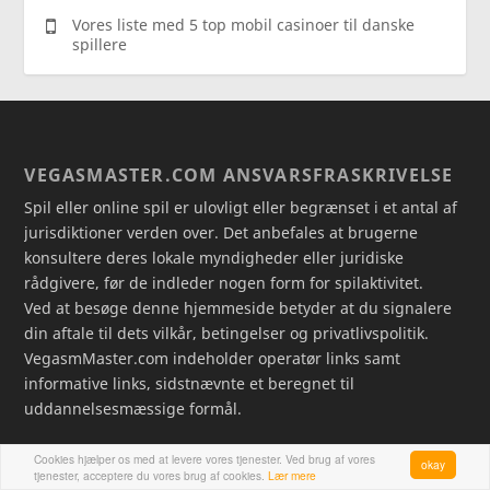
Vores liste med 5 top mobil casinoer til danske
spillere
VEGASMASTER.COM ANSVARSFRASKRIVELSE
Spil eller online spil er ulovligt eller begrænset i et antal af
jurisdiktioner verden over. Det anbefales at brugerne
konsultere deres lokale myndigheder eller juridiske
rådgivere, før de indleder nogen form for spilaktivitet.
Ved at besøge denne hjemmeside betyder at du signalere
din aftale til dets vilkår, betingelser og privatlivspolitik.
VegasmMaster.com indeholder operatør links samt
informative links, sidstnævnte et beregnet til
uddannelsesmæssige formål.
Cookies hjælper os med at levere vores tjenester. Ved brug af vores
okay
tjenester, acceptere du vores brug af cookies.
Lær mere