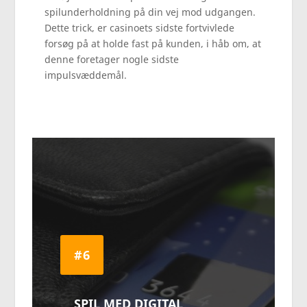
spilunderholdning på din vej mod udgangen.
Dette trick, er casinoets sidste fortvivlede
forsøg på at holde fast på kunden, i håb om, at
denne foretager nogle sidste
impulsvæddemål.
#6
SPIL MED DIGITAL