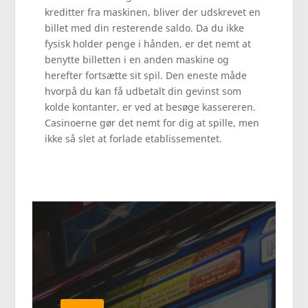
kreditter fra maskinen, bliver der udskrevet en
billet med din resterende saldo. Da du ikke
fysisk holder penge i hånden, er det nemt at
benytte billetten i en anden maskine og
herefter fortsætte sit spil. Den eneste måde
hvorpå du kan få udbetalt din gevinst som
kolde kontanter, er ved at besøge kassereren.
Casinoerne gør det nemt for dig at spille, men
ikke så slet at forlade etablissementet.