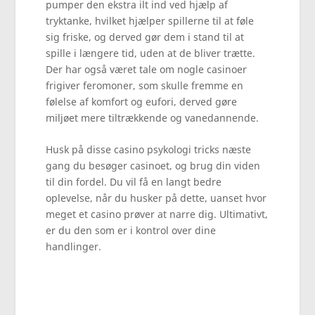
pumper den ekstra ilt ind ved hjælp af
tryktanke, hvilket hjælper spillerne til at føle
sig friske, og derved gør dem i stand til at
spille i længere tid, uden at de bliver trætte.
Der har også været tale om nogle casinoer
frigiver feromoner, som skulle fremme en
følelse af komfort og eufori, derved gøre
miljøet mere tiltrækkende og vanedannende.
Husk på disse casino psykologi tricks næste
gang du besøger casinoet, og brug din viden
til din fordel. Du vil få en langt bedre
oplevelse, når du husker på dette, uanset hvor
meget et casino prøver at narre dig. Ultimativt,
er du den som er i kontrol over dine
handlinger.