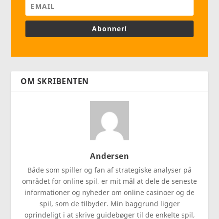
Abonner!
OM SKRIBENTEN
Andersen
Både som spiller og fan af strategiske analyser på
området for online spil, er mit mål at dele de seneste
informationer og nyheder om online casinoer og de
spil, som de tilbyder. Min baggrund ligger
oprindeligt i at skrive guidebøger til de enkelte spil,