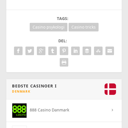
TAGS:
Casino psykologi
Casino tricks
DEL:
BEDSTE CASINOER I
DENMARK
888 Casino Danmark