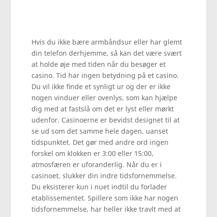
Hvis du ikke bære armbåndsur eller har glemt
din telefon derhjemme, så kan det være svært
at holde øje med tiden når du besøger et
casino. Tid har ingen betydning på et casino.
Du vil ikke finde et synligt ur og der er ikke
nogen vinduer eller ovenlys, som kan hjælpe
dig med at fastslå om det er lyst eller mørkt
udenfor. Casinoerne er bevidst designet til at
se ud som det samme hele dagen, uanset
tidspunktet. Det gør med andre ord ingen
forskel om klokken er 3:00 eller 15:00,
atmosfæren er uforanderlig. Når du er i
casinoet, slukker din indre tidsfornemmelse.
Du eksisterer kun i nuet indtil du forlader
etablissementet. Spillere som ikke har nogen
tidsfornemmelse, har heller ikke travlt med at