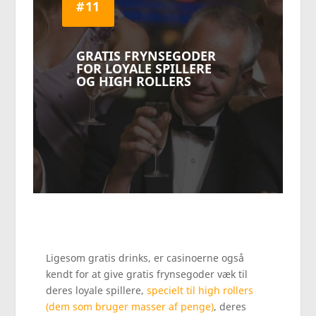
#11
GRATIS FRYNSEGODER
FOR LOYALE SPILLERE
OG HIGH ROLLERS
Ligesom gratis drinks, er casinoerne også
kendt for at give gratis frynsegoder væk til
deres loyale spillere,
specielt til high rollers
(dem som bruger masser af penge)
, deres