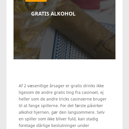
GRATIS ALKOHOL
Af 2 væsentlige årsager er gratis drinks ikke
ligesom de andre gratis ting fra casinoet, ej
heller som de andre tricks casinoerne bruger
til at fange spillerne. For det første påvirker
alkohol hjernen, gør den langsommere. Selv
en spiller som ikke bliver fuld, kan stadig
foretage dårlige beslutninger under