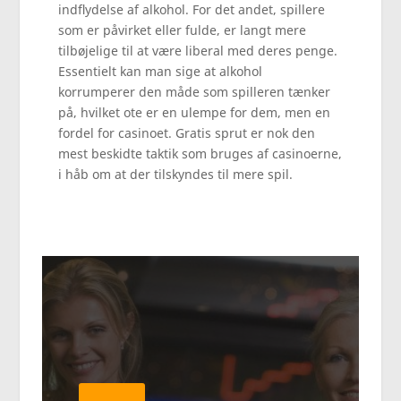
indflydelse af alkohol. For det andet, spillere
som er påvirket eller fulde, er langt mere
tilbøjelige til at være liberal med deres penge.
Essentielt kan man sige at alkohol
korrumperer den måde som spilleren tænker
på, hvilket ote er en ulempe for dem, men en
fordel for casinoet. Gratis sprut er nok den
mest beskidte taktik som bruges af casinoerne,
i håb om at der tilskyndes til mere spil.