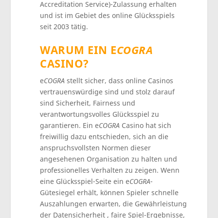
Accreditation Service)-Zulassung erhalten
und ist im Gebiet des online Glücksspiels
seit 2003 tätig.
WARUM EIN E
COGRA
CASINO?
e
COGRA
stellt sicher, dass online Casinos
vertrauenswürdige sind und stolz darauf
sind Sicherheit, Fairness und
verantwortungsvolles Glücksspiel zu
garantieren. Ein e
COGRA
Casino hat sich
freiwillig dazu entschieden, sich an die
anspruchsvollsten Normen dieser
angesehenen Organisation zu halten und
professionelles Verhalten zu zeigen. Wenn
eine Glücksspiel-Seite ein e
COGRA
-
Gütesiegel erhält, können Spieler schnelle
Auszahlungen erwarten, die Gewährleistung
der Datensicherheit , faire Spiel-Ergebnisse,