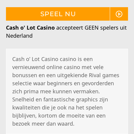
SPEEL NU
Cash o' Lot Casino
accepteert GEEN spelers uit
Nederland
Cash o’ Lot Casino casino is een
vernieuwend online casino met vele
bonussen en een uitgekiende Rival games
selectie waar beginners en gevorderden
zich prima mee kunnen vermaken.
Snelheid en fantastische graphics zijn
kwaliteiten die je ook na het spelen
bijblijven, kortom de moeite van een
bezoek meer dan waard.