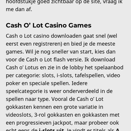
hoofdstukje goed zichtbaar op de site, vraag ik
me dan af.
Cash O’ Lot Casino Games
Cash o Lot casino downloaden gaat snel (wel
eerst even registreren) en bied je de meeste
games. Wil je nog sneller van start, kies dan
voor de Cash o Lot flash versie. Ik download
Cash o’ Lotus en zie in de lobby het spelaanbod
per categorie: slots, i-slots, tafelspellen, video
poker en speciale spellen. Iedere
speelcategorie is weer onderverdeeld in de
spellen naar type. Vooral de Cash o’ Lot
gokkasten kennen een grote variatie in
videoslots, 3-rol gokkasten en gokkasten met
een progressieven jackpot, maar probeer ook
echt eens de
i-slots uit
. Je vindt er titels als
A