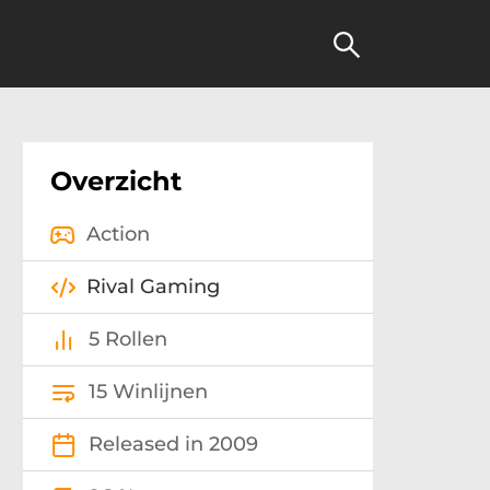
Overzicht
Action
Rival Gaming
5 Rollen
15 Winlijnen
Released in 2009