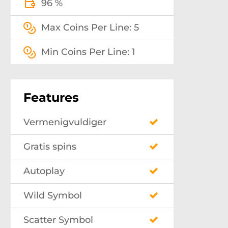
96 %
Max Coins Per Line: 5
Min Coins Per Line: 1
Features
Vermenigvuldiger
Gratis spins
Autoplay
Wild Symbol
Scatter Symbol