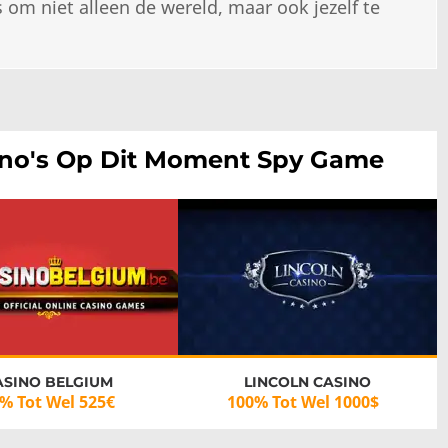
om niet alleen de wereld, maar ook jezelf te
no's Op Dit Moment
Spy Game
ASINO BELGIUM
LINCOLN CASINO
% Tot Wel 525€
100% Tot Wel 1000$