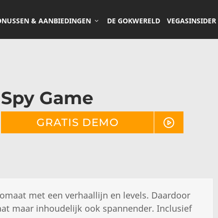
ONUSSEN & AANBIEDINGEN
DE GOKWERELD
VEGASINSIDER
Spy Game
GRATIS DEMO
maat met een verhaallijn en levels. Daardoor
aat maar inhoudelijk ook spannender. Inclusief