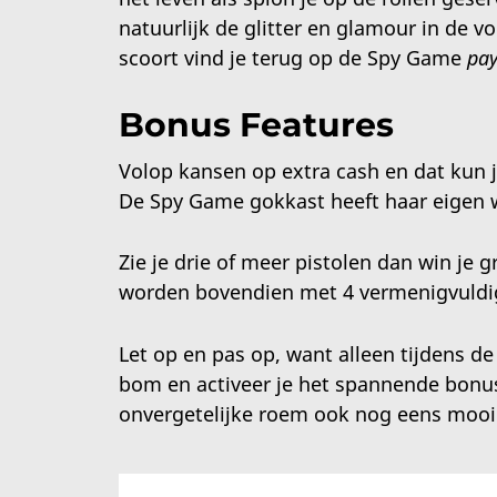
natuurlijk de glitter en glamour in de
scoort vind je terug op de Spy Game
pay
Bonus Features
Volop kansen op extra cash en dat kun j
De Spy Game gokkast heeft haar eigen w
Zie je drie of meer pistolen dan win je g
worden bovendien met 4 vermenigvuldi
Let op en pas op, want alleen tijdens de
bom en activeer je het spannende bonussp
onvergetelijke roem ook nog eens mooi