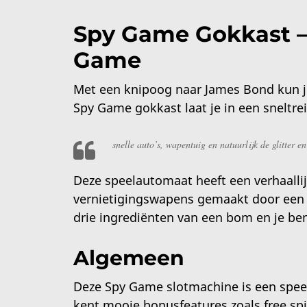
Spy Game Gokkast –
Game
Met een knipoog naar James Bond kun je
Spy Game gokkast laat je in een sneltre
snelle auto’s, wapentuig en natuurlijk de glitter
Deze speelautomaat heeft een verhaalli
vernietigingswapens gemaakt door een s
drie ingrediënten van een bom en je be
Algemeen
Deze Spy Game slotmachine is een speel
kent mooie bonusfeatures zoals free sp