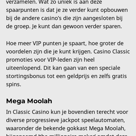
verzamelen. Wat zo uniek is aan deze
spaarpunten is dat je ze verder kunt opbouwen
bij de andere casino’s die zijn aangesloten bij
de groep. Je kunt dan gewoon verder sparen.
Hoe meer VIP punten je spaart, hoe groter de
voordelen zijn die je kunt krijgen. Casino Classic
promoties voor VIP-leden zijn heel
uiteenlopend. Dit kan gaan van een speciale
stortingsbonus tot een geldprijs en zelfs gratis
spins.
Mega Moolah
In Classic Casino kun je bovendien terecht voor
diverse progressieve jackpot speelautomaten,
waaronder de bekende gokkast Mega Moolah,