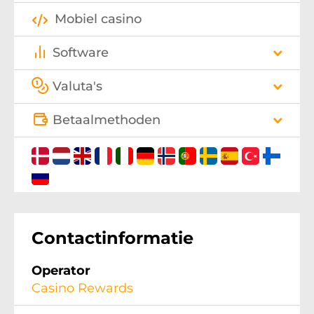
Mobiel casino
Software
Valuta's
Betaalmethoden
Contactinformatie
Operator
Casino Rewards