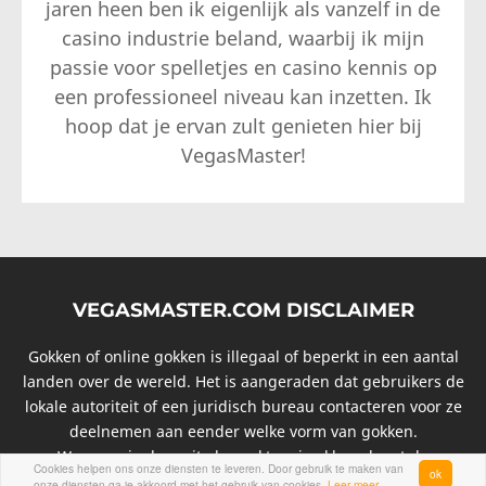
jaren heen ben ik eigenlijk als vanzelf in de
casino industrie beland, waarbij ik mijn
passie voor spelletjes en casino kennis op
een professioneel niveau kan inzetten. Ik
hoop dat je ervan zult genieten hier bij
VegasMaster!
VEGASMASTER.COM DISCLAIMER
Gokken of online gokken is illegaal of beperkt in een aantal
landen over de wereld. Het is aangeraden dat gebruikers de
lokale autoriteit of een juridisch bureau contacteren voor ze
deelnemen aan eender welke vorm van gokken.
Wanneer je deze site bezoekt ga je akkoord met de
Cookies helpen ons onze diensten te leveren. Door gebruik te maken van
ok
Algemene voorwaarden en het privacybeleid.
onze diensten ga je akkoord met het gebruik van cookies.
Leer meer