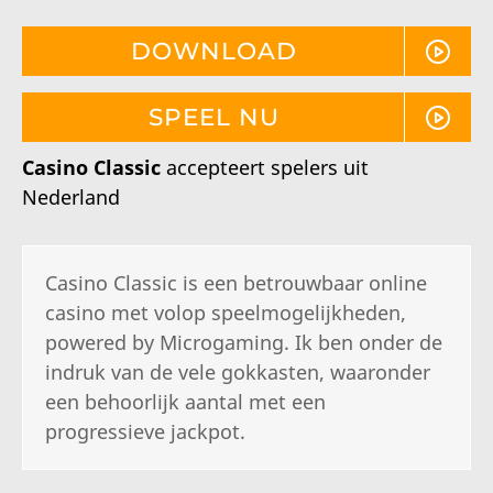
DOWNLOAD
SPEEL NU
Casino Classic
accepteert spelers uit
Nederland
Casino Classic is een betrouwbaar online
casino met volop speelmogelijkheden,
powered by Microgaming. Ik ben onder de
indruk van de vele gokkasten, waaronder
een behoorlijk aantal met een
progressieve jackpot.