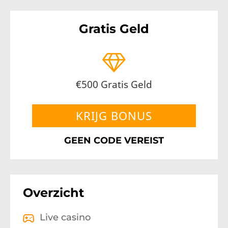
Gratis Geld
€500
Gratis Geld
KRIJG BONUS
GEEN CODE VEREIST
Overzicht
Live casino