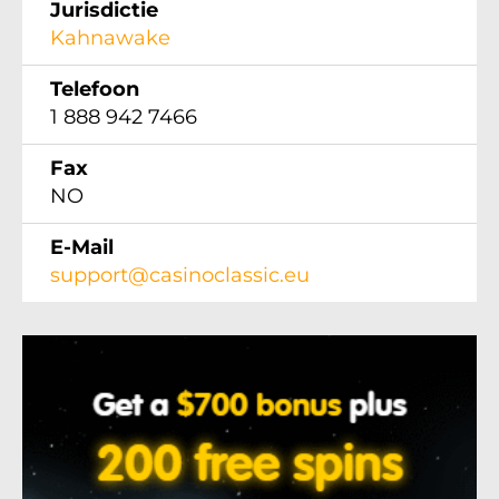
Jurisdictie
Kahnawake
Telefoon
1 888 942 7466
Fax
NO
E-Mail
support@casinoclassic.eu