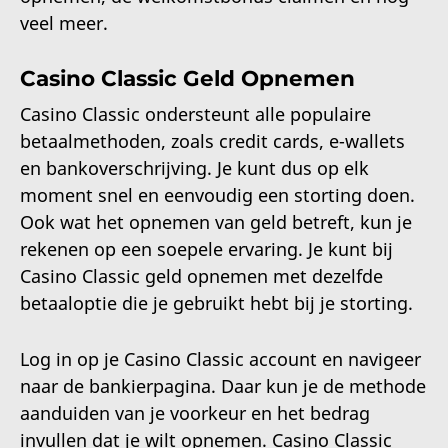
veel meer.
Casino Classic Geld Opnemen
Casino Classic ondersteunt alle populaire
betaalmethoden, zoals credit cards, e-wallets
en bankoverschrijving. Je kunt dus op elk
moment snel en eenvoudig een storting doen.
Ook wat het opnemen van geld betreft, kun je
rekenen op een soepele ervaring. Je kunt bij
Casino Classic geld opnemen met dezelfde
betaaloptie die je gebruikt hebt bij je storting.
Log in op je Casino Classic account en navigeer
naar de bankierpagina. Daar kun je de methode
aanduiden van je voorkeur en het bedrag
invullen dat je wilt opnemen. Casino Classic