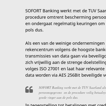
SOFORT Banking werkt met de TUV Saarla
procedure omtrent bescherming persoo
en ondergaat regelmatig keuringen om c
pols dus.
Als een van de weinige ondernemingen o
rekencentrum volgens de hoogste banke
transmissies van data gaan via beveili
zich vrijwillig aan de strenge doelstel
volges ISO 27001 en laat haar relevant
data worden via AES 256Bit beveiligde 
SOFORT Banking werkt met de TUV Saarland als ce
persoonsgegevens en de procedure veilig betaalsy
goede vinger aan de pols dus.
In tegenstelling tot betalingen met cre