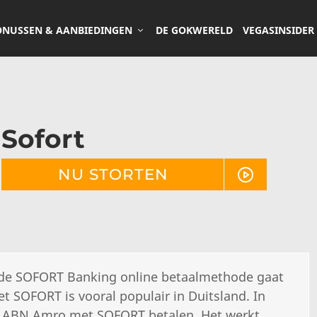
ONUSSEN & AANBIEDINGEN
DE GOKWERELD
VEGASINSIDER
Sofort
NU STORTEN
et de SOFORT Banking online betaalmethode gaat
t SOFORT is vooral populair in Duitsland. In
n ABN Amro met SOFORT betalen. Het werkt