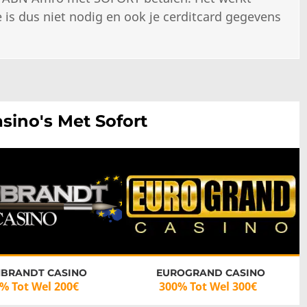
ie is dus niet nodig en ook je cerditcard gegevens
sino's Met Sofort
BRANDT CASINO
EUROGRAND CASINO
% Tot Wel 200€
300% Tot Wel 300€