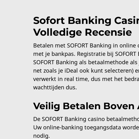
Sofort Banking Cas
Volledige Recensie
Betalen met SOFORT Banking in online 
met je bankpas. Registratie bij SOFORT 
SOFORT Banking als betaalmethode als je
net zoals je iDeal ook kunt selecteren) 
verwerkt in real time, dus met het bedra
wachttijden dus.
Veilig Betalen Boven 
De SOFORT Banking casino betaalmethode
Uw online-banking toegangsdata worden
nodig.