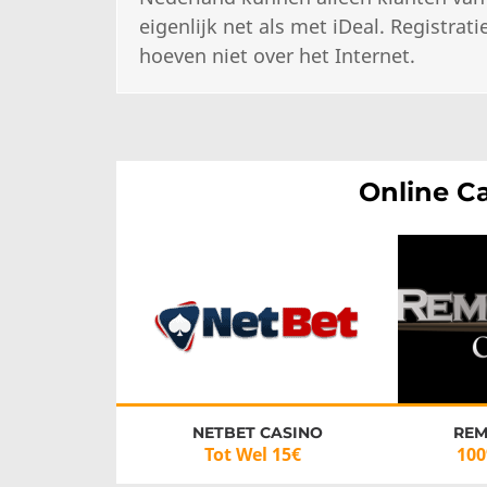
eigenlijk net als met iDeal. Registrat
hoeven niet over het Internet.
Online Ca
NETBET CASINO
REM
Tot Wel 15€
100