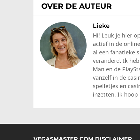
OVER DE AUTEUR
Lieke
Hi! Leuk je hier o
actief in de onlin
al een fanatieke s
veranderd. Ik heb
Man en de PlaySta
vanzelf in de casi
spelletjes en cas
inzetten. Ik hoop 
VEGASMASTER.COM DISCLAIMER