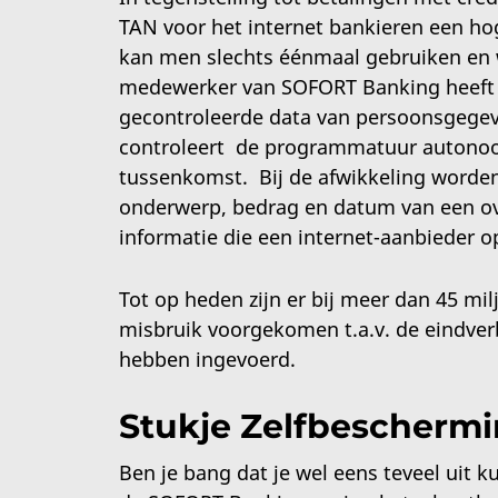
TAN voor het internet bankieren een h
kan men slechts éénmaal gebruiken en w
medewerker van SOFORT Banking heeft
gecontroleerde data van persoonsgegev
controleert de programmatuur autonoo
tussenkomst. Bij de afwikkeling word
onderwerp, bedrag en datum van een ove
informatie die een internet-aanbieder op 
Tot op heden zijn er bij meer dan 45 mi
misbruik voorgekomen t.a.v. de eindver
hebben ingevoerd.
Stukje Zelfbescherm
Ben je bang dat je wel eens teveel uit k