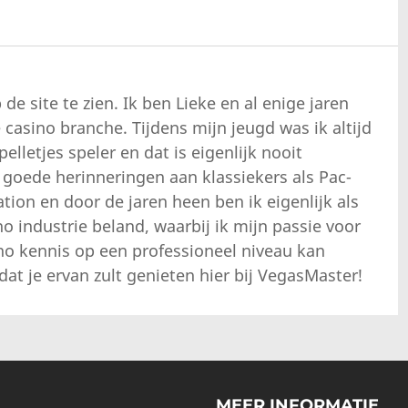
p de site te zien. Ik ben Lieke en al enige jaren
e casino branche. Tijdens mijn jeugd was ik altijd
pelletjes speler en dat is eigenlijk nooit
 goede herinneringen aan klassiekers als Pac-
tion en door de jaren heen ben ik eigenlijk als
no industrie beland, waarbij ik mijn passie voor
ino kennis op een professioneel niveau kan
dat je ervan zult genieten hier bij VegasMaster!
MEER INFORMATIE