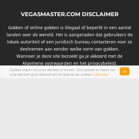
VEGASMASTER.COM DISCLAIMER
Gokken of online gokken is illegaal of beperkt in een aantal
landen over de wereld. Het is aangeraden dat gebruikers de
lokale autoriteit of een juridisch bureau contacteren voor ze
deelnemen aan eender welke vorm van gokken.
Wanneer je deze site bezoekt ga je akkoord met de
Algemene voorwaarden en het privacybeleid.
Cookies helpen ons onze diensten te leveren. Door gebruik te maken van
VegasMaster.com omvat zowel affiliate als informatieve
ok
onze diensten ga je akkoord met het gebruik van cookies.
Leer meer
links, waarbij het laatste op educatieve doeleinden mikt.
MEER INFORMATIE
Over ons
Contact