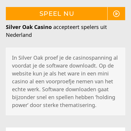
SPEEL NU
Silver Oak Casino
accepteert spelers uit
Nederland
In Silver Oak proef je de casinospanning al
voordat je de software downloadt. Op de
website kun je als het ware in een mini
casino al een voorproefje nemen van het
echte werk. Software downloaden gaat
bijzonder snel en spellen hebben ‘holding
power’ door sterke thematisering.