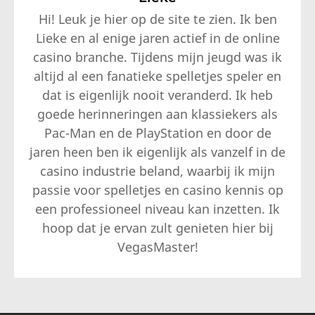
Hi! Leuk je hier op de site te zien. Ik ben
Lieke en al enige jaren actief in de online
casino branche. Tijdens mijn jeugd was ik
altijd al een fanatieke spelletjes speler en
dat is eigenlijk nooit veranderd. Ik heb
goede herinneringen aan klassiekers als
Pac-Man en de PlayStation en door de
jaren heen ben ik eigenlijk als vanzelf in de
casino industrie beland, waarbij ik mijn
passie voor spelletjes en casino kennis op
een professioneel niveau kan inzetten. Ik
hoop dat je ervan zult genieten hier bij
VegasMaster!