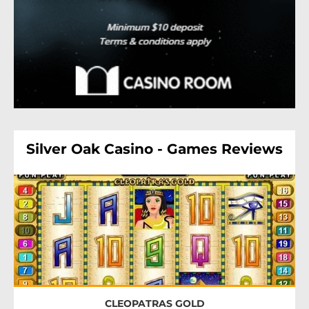
Silver Oak Casino - Games Reviews
CLEOPATRAS GOLD