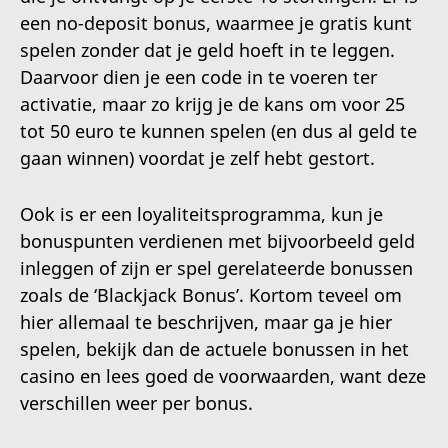
een no-deposit bonus, waarmee je gratis kunt
spelen zonder dat je geld hoeft in te leggen.
Daarvoor dien je een code in te voeren ter
activatie, maar zo krijg je de kans om voor 25
tot 50 euro te kunnen spelen (en dus al geld te
gaan winnen) voordat je zelf hebt gestort.
Ook is er een loyaliteitsprogramma, kun je
bonuspunten verdienen met bijvoorbeeld geld
inleggen of zijn er spel gerelateerde bonussen
zoals de ‘Blackjack Bonus’. Kortom teveel om
hier allemaal te beschrijven, maar ga je hier
spelen, bekijk dan de actuele bonussen in het
casino en lees goed de voorwaarden, want deze
verschillen weer per bonus.