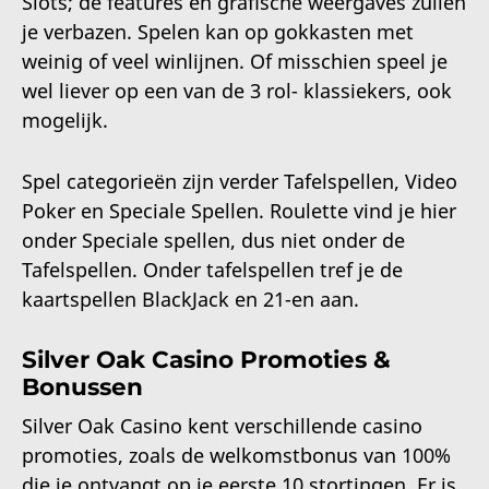
Slots; de features en grafische weergaves zullen
je verbazen. Spelen kan op gokkasten met
weinig of veel winlijnen. Of misschien speel je
wel liever op een van de 3 rol- klassiekers, ook
mogelijk.
Spel categorieën zijn verder Tafelspellen, Video
Poker en Speciale Spellen. Roulette vind je hier
onder Speciale spellen, dus niet onder de
Tafelspellen. Onder tafelspellen tref je de
kaartspellen BlackJack en 21-en aan.
Silver Oak Casino Promoties &
Bonussen
Silver Oak Casino kent verschillende casino
promoties, zoals de welkomstbonus van 100%
die je ontvangt op je eerste 10 stortingen. Er is