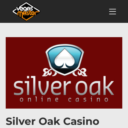
Silver Oak Casino