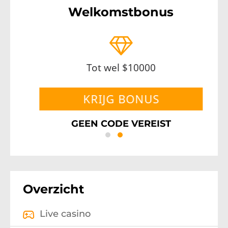
Welkomstbonus
Tot wel
$10000
KRIJG BONUS
GEEN CODE VEREIST
Overzicht
Live casino