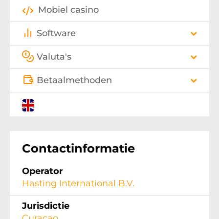
Mobiel casino
Software
Valuta's
Betaalmethoden
Contactinformatie
Operator
Hasting International B.V.
Jurisdictie
Curaçao