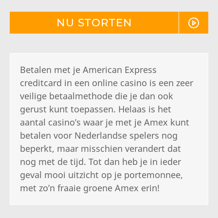
NU STORTEN
Betalen met je American Express
creditcard in een online casino is een zeer
veilige betaalmethode die je dan ook
gerust kunt toepassen. Helaas is het
aantal casino’s waar je met je Amex kunt
betalen voor Nederlandse spelers nog
beperkt, maar misschien verandert dat
nog met de tijd. Tot dan heb je in ieder
geval mooi uitzicht op je portemonnee,
met zo’n fraaie groene Amex erin!