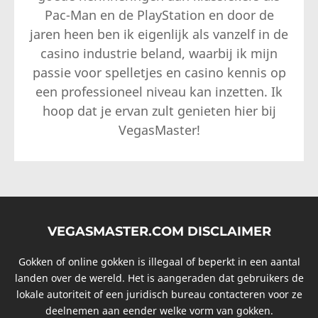
Pac-Man en de PlayStation en door de
jaren heen ben ik eigenlijk als vanzelf in de
casino industrie beland, waarbij ik mijn
passie voor spelletjes en casino kennis op
een professioneel niveau kan inzetten. Ik
hoop dat je ervan zult genieten hier bij
VegasMaster!
VEGASMASTER.COM DISCLAIMER
Gokken of online gokken is illegaal of beperkt in een aantal
landen over de wereld. Het is aangeraden dat gebruikers de
lokale autoriteit of een juridisch bureau contacteren voor ze
deelnemen aan eender welke vorm van gokken.