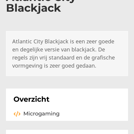
Blackjack
Atlantic City Blackjack is een zeer goede
en degelijke versie van blackjack. De
regels zijn vrij standaard en de grafische
vormgeving is zeer goed gedaan.
Overzicht
Microgaming