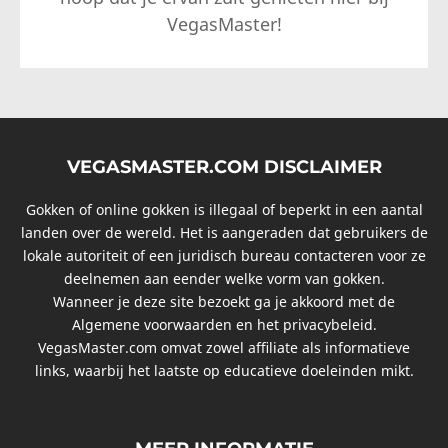
VegasMaster!
VEGASMASTER.COM DISCLAIMER
Gokken of online gokken is illegaal of beperkt in een aantal
landen over de wereld. Het is aangeraden dat gebruikers de
lokale autoriteit of een juridisch bureau contacteren voor ze
deelnemen aan eender welke vorm van gokken.
Wanneer je deze site bezoekt ga je akkoord met de
Algemene voorwaarden en het privacybeleid.
VegasMaster.com omvat zowel affiliate als informatieve
links, waarbij het laatste op educatieve doeleinden mikt.