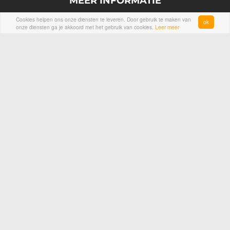
MEER INFORMATIE
Cookies helpen ons onze diensten te leveren. Door gebruik te maken van
ok
onze diensten ga je akkoord met het gebruik van cookies.
Leer meer
Over ons
Contact
Privacybeleid
Algemene Voorwaarden
Sitemap
Copyright © VegasMaster.NL 2024. All Rights Reserved.