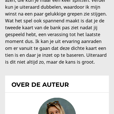
kun je uiteraard dubbelen, waardoor ik mijn
winst na een paar gelukkige grepen zie stijgen.
Wat het spel ook spannend maakt is dat je de
tweede kaart van de bank pas ziet nadat jij
gespeeld hebt, een verassing tot het laatste
moment dus. Ik kan je uit ervaring aanraden
om er vanuit te gaan dat deze dichte kaart een
tien is en daar je inzet op te baseren. Uiteraard
is dit niet altijd zo, maar de kans is groot.
OVER DE AUTEUR