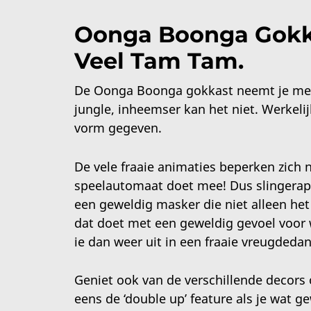
Oonga Boonga Gokk
Veel Tam Tam.
De Oonga Boonga gokkast neemt je mee 
jungle, inheemser kan het niet. Werkeli
vorm gegeven.
De vele fraaie animaties beperken zich n
speelautomaat doet mee! Dus slingerap
een geweldig masker die niet alleen het
dat doet met een geweldig gevoel voor w
ie dan weer uit in een fraaie vreugdedan
Geniet ook van de verschillende decor
eens de ‘double up’ feature als je wat g