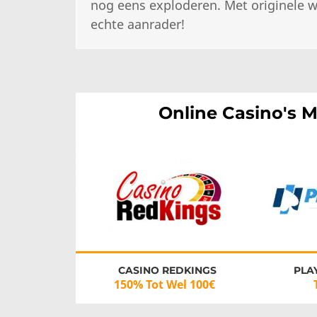
nog eens exploderen. Met originele w
echte aanrader!
Online Casino's 
CASINO REDKINGS
PLA
150% Tot Wel 100€