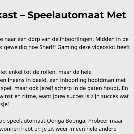
ast – Speelautomaat Met
naar een dorp van de inboorlingen. Midden in de
jk geweldig hoe Sheriff Gaming deze videoslot heeft
iet enkel tot de rollen, maar de hele
en ineens in beeld, een inboorling hoofdman met
 spel, maar ook jezelf scherp in de gaten houdt. En
inst en ritme, want jouw succes is zijn succes wat
sje!
s op speelautomaat Oonga Boonga. Probeer maar
ewonnen hebt en je zit weer in een hele andere