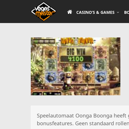
CASINO’S & GAMES
B
Speelautomaat Oonga Boonga heeft 
bonusfeatures. Geen standaard rolle