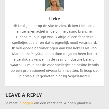
Lieke
Hi! Leuk je hier op de site te zien. Ik ben Lieke en al
enige jaren actief in de online casino branche.
Tijdens mijn jeugd was ik altijd al een fanatieke
spelletjes speler en dat is eigenlijk nooit veranderd.
Ik heb goede herinneringen aan klassiekers als Pac-
Man en de PlayStation en door de jaren heen ben ik
eigenlijk als vanzelf in de casino industrie beland,
waarbij ik mijn passie voor spelletjes en casino kennis
op een professioneel niveau kan inzetten. Ik hoop dat
je ervan zult genieten hier bij VegasMaster!
LEAVE A REPLY
Je moet
inloggen
om een reactie te kunnen plaatsen.