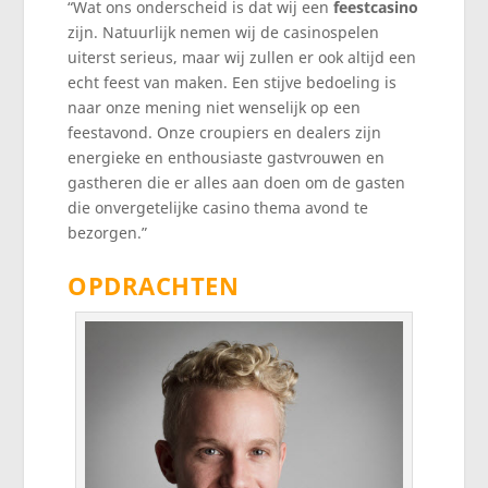
“Wat ons onderscheid is dat wij een
feestcasino
zijn. Natuurlijk nemen wij de casinospelen
uiterst serieus, maar wij zullen er ook altijd een
echt feest van maken. Een stijve bedoeling is
naar onze mening niet wenselijk op een
feestavond. Onze croupiers en dealers zijn
energieke en enthousiaste gastvrouwen en
gastheren die er alles aan doen om de gasten
die onvergetelijke casino thema avond te
bezorgen.”
OPDRACHTEN