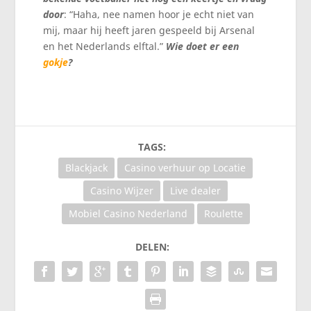
door
: “Haha, nee namen hoor je echt niet van
mij, maar hij heeft jaren gespeeld bij Arsenal
en het Nederlands elftal.”
Wie doet er een
gokje
?
TAGS:
Blackjack
Casino verhuur op Locatie
Casino Wijzer
Live dealer
Mobiel Casino Nederland
Roulette
DELEN: