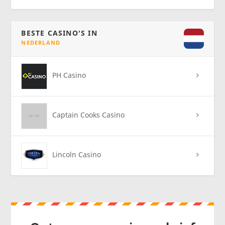
BESTE CASINO'S IN
NEDERLAND
PH Casino
Captain Cooks Casino
Lincoln Casino