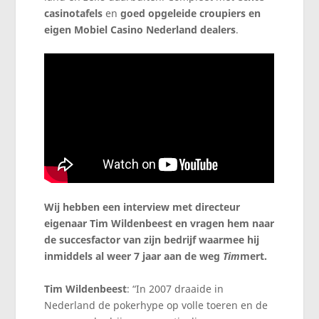
casinotafels
en
goed opgeleide croupiers en
eigen Mobiel Casino Nederland dealers
.
Wij hebben een interview met directeur
eigenaar Tim Wildenbeest en vragen hem naar
de succesfactor van zijn bedrijf waarmee hij
inmiddels al weer 7 jaar aan de weg
Tim
mert.
Tim Wildenbeest
: “In 2007 draaide in
Nederland de pokerhype op volle toeren en de