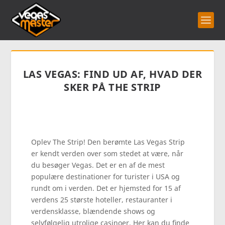
LAS VEGAS: FIND UD AF, HVAD DER
SKER PÅ THE STRIP
Oplev The Strip! Den berømte Las Vegas Strip
er kendt verden over som stedet at være, når
du besøger Vegas. Det er en af de mest
populære destinationer for turister i USA og
rundt om i verden. Det er hjemsted for 15 af
verdens 25 største hoteller, restauranter i
verdensklasse, blændende shows og
selvfølgelig utrolige casinoer. Her kan du finde