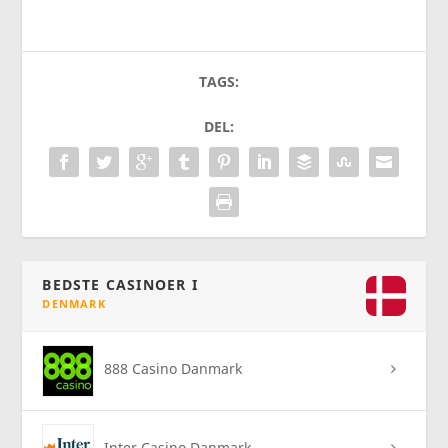
TAGS:
DEL:
BEDSTE CASINOER I
DENMARK
888 Casino Danmark
Inter Casino Danmark