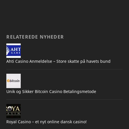
RELATEREDE NYHEDER
Ahti Casino Anmeldelse – Store skatte på havets bund
Unik og Sikker Bitcoin Casino Betalingsmetode
Royal Casino – et nyt online dansk casino!