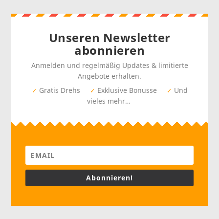
Unseren Newsletter
abonnieren
Anmelden und regelmäßig Updates & limitierte
Angebote erhalten.
Gratis Drehs
Exklusive Bonusse
Und
✓
✓
✓
vieles mehr…
Abonnieren!