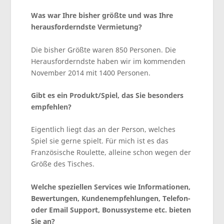
Was war Ihre bisher größte und was Ihre
herausforderndste Vermietung?
Die bisher Größte waren 850 Personen. Die
Herausforderndste haben wir im kommenden
November 2014 mit 1400 Personen.
Gibt es ein Produkt/Spiel, das Sie besonders
empfehlen?
Eigentlich liegt das an der Person, welches
Spiel sie gerne spielt. Für mich ist es das
Französische Roulette, alleine schon wegen der
Größe des Tisches.
Welche speziellen Services wie Informationen,
Bewertungen, Kundenempfehlungen, Telefon-
oder Email Support, Bonussysteme etc. bieten
Sie an?