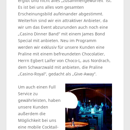
ergibt und nicht alles „zusammengewürfelt“ ist.
Es ist bei uns alles vom gesamten
Erscheinungsbild aufeinander abgestimmt.
Weiterhin sind wir ein attraktiver Anbieter, da
wir um das Event abzurunden auch noch eine
„Casino Dinner Band“ mit einem James Bond
Special mit anbieten. Neu im Programm
werden wir exklusiv für unsere Kunden eine
Praline mit einem befreundeten Chocolatier,
Herrn Egbert Laifer von Choco-L, aus Nordrach,
dem Schwarzwald mit anbieten, die Praline
„Casino-Royal“, gedacht als „Give-Away“.
Um auch einen Full
Service zu
gewährleisten, haben
unsere Kunden
außerdem die
Möglichkeit bei uns
eine mobile Cocktail-