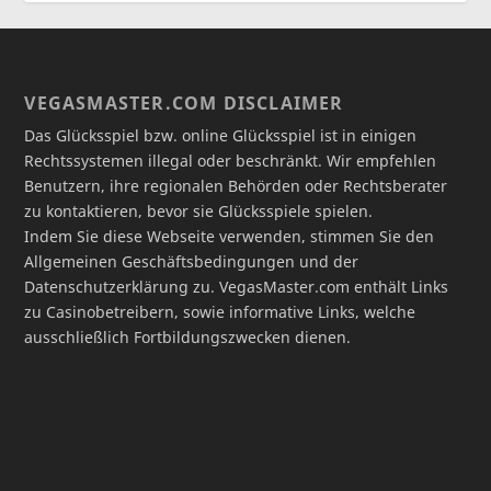
VEGASMASTER.COM DISCLAIMER
Das Glücksspiel bzw. online Glücksspiel ist in einigen
Rechtssystemen illegal oder beschränkt. Wir empfehlen
Benutzern, ihre regionalen Behörden oder Rechtsberater
zu kontaktieren, bevor sie Glücksspiele spielen.
Indem Sie diese Webseite verwenden, stimmen Sie den
Allgemeinen Geschäftsbedingungen und der
Datenschutzerklärung zu. VegasMaster.com enthält Links
zu Casinobetreibern, sowie informative Links, welche
ausschließlich Fortbildungszwecken dienen.