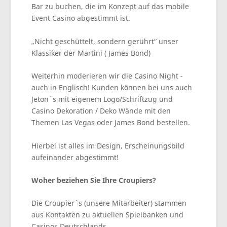
Bar zu buchen, die im Konzept auf das mobile
Event Casino abgestimmt ist.
„Nicht geschüttelt, sondern gerührt“ unser
Klassiker der Martini ( James Bond)
Weiterhin moderieren wir die Casino Night -
auch in Englisch! Kunden können bei uns auch
Jeton´s mit eigenem Logo/Schriftzug und
Casino Dekoration / Deko Wände mit den
Themen Las Vegas oder James Bond bestellen.
Hierbei ist alles im Design, Erscheinungsbild
aufeinander abgestimmt!
Woher beziehen Sie Ihre Croupiers?
Die Croupier´s (unsere Mitarbeiter) stammen
aus Kontakten zu aktuellen Spielbanken und
Casinos Deutschlands.