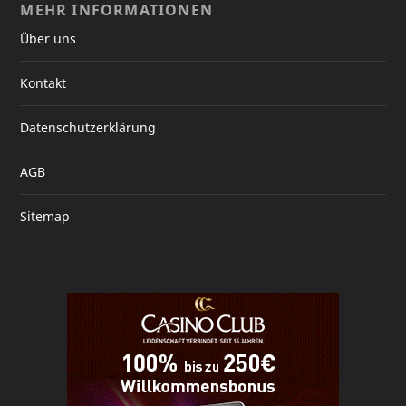
MEHR INFORMATIONEN
Über uns
Kontakt
Datenschutzerklärung
AGB
Sitemap