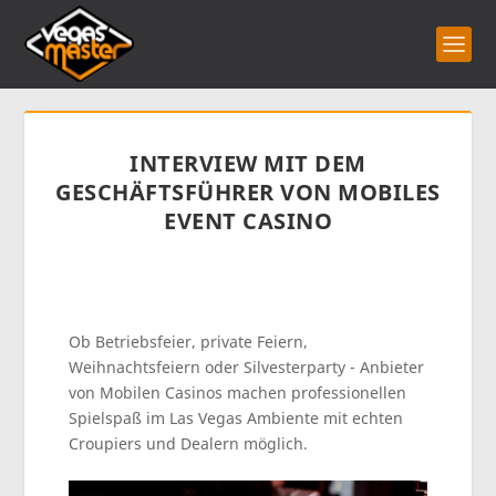
INTERVIEW MIT DEM
GESCHÄFTSFÜHRER VON MOBILES
EVENT CASINO
Ob Betriebsfeier, private Feiern,
Weihnachtsfeiern oder Silvesterparty - Anbieter
von Mobilen Casinos machen professionellen
Spielspaß im Las Vegas Ambiente mit echten
Croupiers und Dealern möglich.