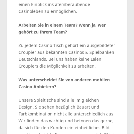
einen Einblick ins atemberaubende
Casinoleben zu ermöglichen.
Arbeiten Sie in einem Team? Wenn ja, wer
gehört zu Ihrem Team?
Zu jedem Casino Tisch gehört ein ausgebildeter
Croupier aus bekannten Casinos & Spielbanken
Deutschlands. Bei uns haben keine Laien
Croupiers die Möglichkeit zu arbeiten.
Was unterscheidet Sie von anderen mobilen
Casino Anbietern?
Unsere Spieltische sind alle im gleichen
Design. Sie sehen bezüglich Bauart und
Farbkombination nicht alle unterschiedlich aus.
Wir finden das wichtig und betonen das gerne,
da sich für den Kunden ein einheitliches Bild