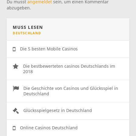
Du musst
angemeldet
sein, um einen Kommentar
abzugeben.
MUSS LESEN
DEUTSCHLAND
Die 5 besten Mobile Casinos
Die bestbewerteten casinos Deutschlands im
2018
Die Geschichte von Casinos und Glücksspiel in
Deutschland
Glücksspielgesetz in Deutschland
Online Casinos Deutschland