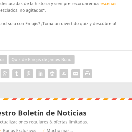
 destacadas de la historia y siempre recordaremos
escenas
ezclados, no agitados".
ond solo con Emojis? ¡Toma un divertido quiz y descúbrelo!
os
Quiz de Emojis de James Bond
tro Boletín de Noticias
actualizaciones regulares & ofertas limitadas.
Bonos Exclusivos
Mucho más…
✓
✓