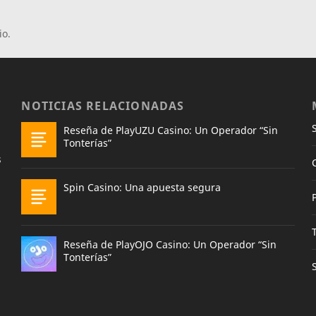
io.
NOTICIAS RELACIONADAS
Reseña de PlayUZU Casino: Un Operador “Sin
Tonterías”
s
Spin Casino: Una apuesta segura
Reseña de PlayOJO Casino: Un Operador “Sin
Tonterías”