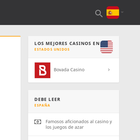
LOS MEJORES CASINOS EN
ESTADOS UNIDOS
Bovada Casino
DEBE LEER
ESPAÑA
Famosos aficionados al casino y
los juegos de azar