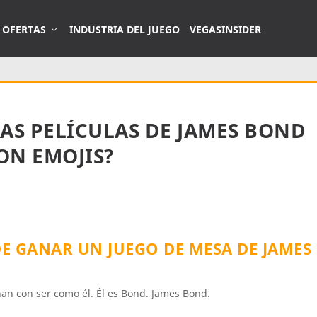
 OFERTAS
INDUSTRIA DEL JUEGO
VEGASINSIDER
LAS PELÍCULAS DE JAMES BOND
ON EMOJIS?
E GANAR UN JUEGO DE MESA DE JAMES
an con ser como él. Él es Bond. James Bond.