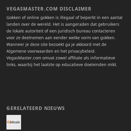
VEGASMASTER.COM DISCLAIMER
Gokken of online gokken is illegaal of beperkt in een aantal
landen over de wereld. Het is aangeraden dat gebruikers
de lokale autoriteit of een juridisch bureau contacteren
voor ze deelnemen aan eender welke vorm van gokken.
Wanneer je deze site bezoekt ga je akkoord met de
Algemene voorwaarden en het privacybeleid.
VegasMaster.com omvat zowel affiliate als informatieve
links, waarbij het laatste op educatieve doeleinden mikt.
GERELATEERD NIEUWS