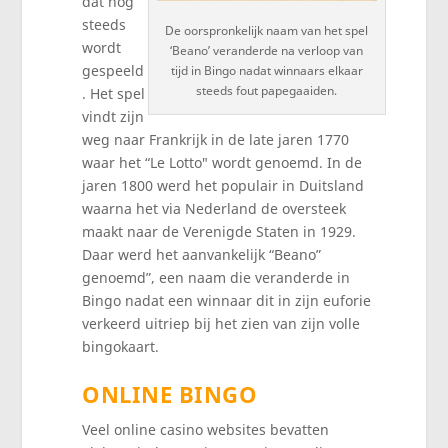
dat nog
steeds
De oorspronkelijk naam van het spel
wordt
‘Beano’ veranderde na verloop van
gespeeld
tijd in Bingo nadat winnaars elkaar
steeds fout papegaaiden.
. Het spel
vindt zijn
weg naar Frankrijk in de late jaren 1770
waar het “Le Lotto" wordt genoemd. In de
jaren 1800 werd het populair in Duitsland
waarna het via Nederland de oversteek
maakt naar de Verenigde Staten in 1929.
Daar werd het aanvankelijk “Beano”
genoemd”, een naam die veranderde in
Bingo nadat een winnaar dit in zijn euforie
verkeerd uitriep bij het zien van zijn volle
bingokaart.
ONLINE BINGO
Veel online casino websites bevatten