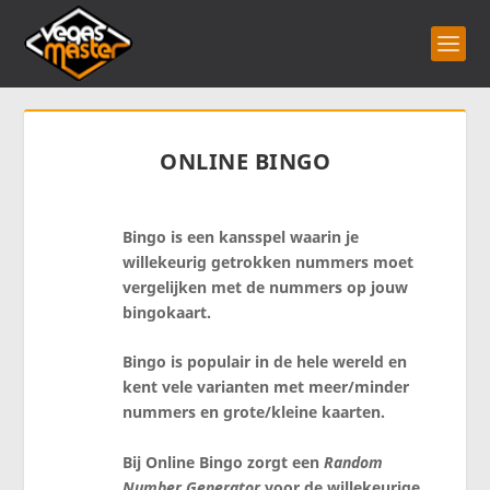
ONLINE BINGO
Bingo is een kansspel waarin je
willekeurig getrokken nummers moet
vergelijken met de nummers op jouw
bingokaart.
Bingo is populair in de hele wereld en
kent vele varianten met meer/minder
nummers en grote/kleine kaarten.
Bij Online Bingo zorgt een
Random
Number Generator
voor de willekeurige