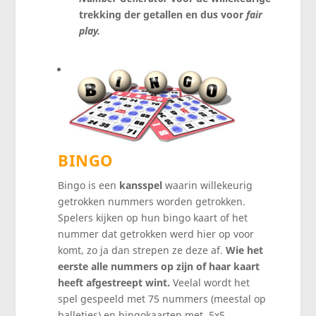
trekking der getallen en dus voor
fair
play.
BINGO
Bingo is een
kansspel
waarin willekeurig
getrokken nummers worden getrokken.
Spelers kijken op hun bingo kaart of het
nummer dat getrokken werd hier op voor
komt, zo ja dan strepen ze deze af.
Wie het
eerste alle nummers op zijn of haar kaart
heeft afgestreept wint.
Veelal wordt het
spel gespeeld met 75 nummers (meestal op
balletjes) en bingokaarten met 5x5