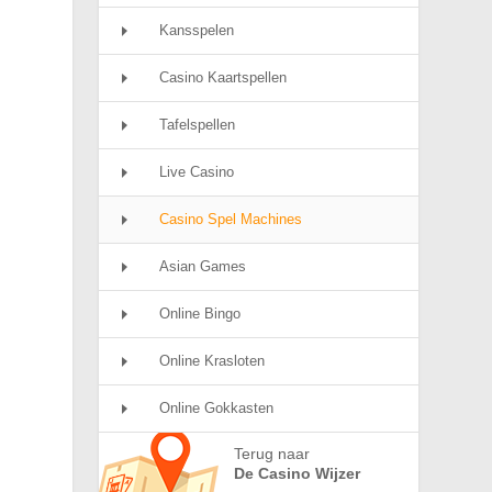
Kansspelen
Casino Kaartspellen
Tafelspellen
Live Casino
Casino Spel Machines
Asian Games
Online Bingo
Online Krasloten
Online Gokkasten
Terug naar
De Casino Wijzer