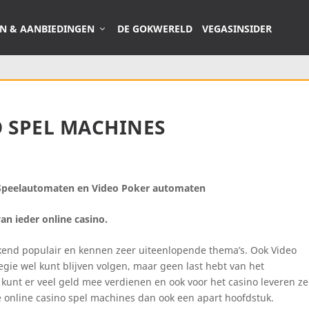
N & AANBIEDINGEN
DE GOKWERELD
VEGASINSIDER
 SPEL MACHINES
 Speelautomaten en Video Poker automaten
an ieder online casino.
kend populair en kennen zeer uiteenlopende thema’s. Ook Video
tegie wel kunt blijven volgen, maar geen last hebt van het
kunt er veel geld mee verdienen en ook voor het casino leveren ze
 online casino spel machines dan ook een apart hoofdstuk.