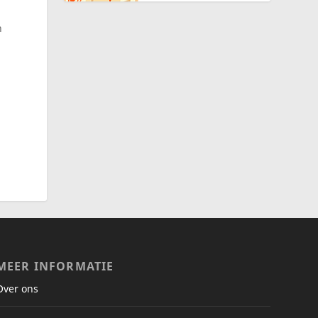
n
MEER INFORMATIE
Over ons