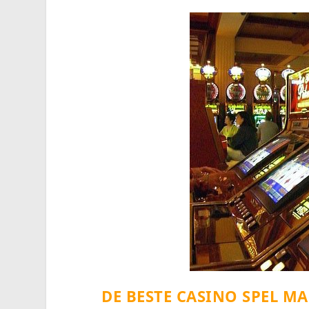
DE BESTE CASINO SPEL MA