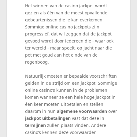
Het winnen van de casino jackpot wordt
gezien als één van de meest opvallende
gebeurtenissen die je kan overkomen.
Sommige online casino jackpots zijn
progressief, dat wil zeggen dat de jackpot
gevoed wordt door iedereen die - waar ook
ter wereld - maar speelt, op jacht naar die
pot met goud aan het einde van de
regenboog.
Natuurlijk moeten er bepaalde voorschriften
gelden in de strijd om een jackpot. Sommige
online casino’s kunnen in de problemen
komen wanneer ze een hele hoge jackpot in
één keer moeten uitbetalen en stellen
daarom in hun
algemene voorwaarden
over
jackpot uitbetalingen
vast dat deze in
termijnen
zullen plaats vinden. Andere
casino’s kennen deze voorwaarden