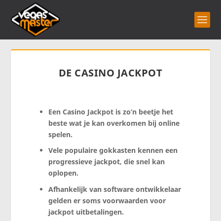
DE CASINO JACKPOT
Een Casino Jackpot is zo’n beetje het
beste wat je kan overkomen bij online
spelen.
Vele populaire gokkasten kennen een
progressieve jackpot, die snel kan
oplopen.
Afhankelijk van software ontwikkelaar
gelden er soms voorwaarden voor
jackpot uitbetalingen.