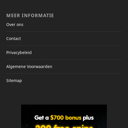
MEER INFORMATIE
Over ons
Contact
Privacybeleid
Algemene Voorwaarden
Sitemap