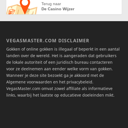
Terug naar
De Casino Wijzer
VEGASMASTER.COM DISCLAIMER
Gokken of online gokken is illegaal of beperkt in een aantal
landen over de wereld. Het is aangeraden dat gebruikers
de lokale autoriteit of een juridisch bureau contacteren
voor ze deelnemen aan eender welke vorm van gokken.
Wanneer je deze site bezoekt ga je akkoord met de
Algemene voorwaarden en het privacybeleid.
VegasMaster.com omvat zowel affiliate als informatieve
links, waarbij het laatste op educatieve doeleinden mikt.