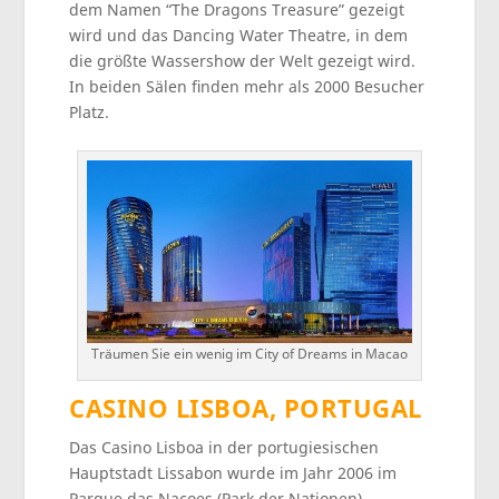
dem Namen “The Dragons Treasure” gezeigt
wird und das Dancing Water Theatre, in dem
die größte Wassershow der Welt gezeigt wird.
In beiden Sälen finden mehr als 2000 Besucher
Platz.
Träumen Sie ein wenig im City of Dreams in Macao
CASINO LISBOA, PORTUGAL
Das Casino Lisboa in der portugiesischen
Hauptstadt Lissabon wurde im Jahr 2006 im
Parque das Nacoes (Park der Nationen)