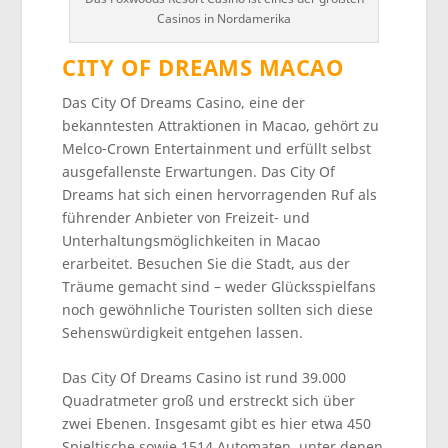
Casinos in Nordamerika
CITY OF DREAMS MACAO
Das City Of Dreams Casino, eine der
bekanntesten Attraktionen in Macao, gehört zu
Melco-Crown Entertainment und erfüllt selbst
ausgefallenste Erwartungen. Das City Of
Dreams hat sich einen hervorragenden Ruf als
führender Anbieter von Freizeit- und
Unterhaltungsmöglichkeiten in Macao
erarbeitet. Besuchen Sie die Stadt, aus der
Träume gemacht sind – weder Glücksspielfans
noch gewöhnliche Touristen sollten sich diese
Sehenswürdigkeit entgehen lassen.
Das City Of Dreams Casino ist rund 39.000
Quadratmeter groß und erstreckt sich über
zwei Ebenen. Insgesamt gibt es hier etwa 450
Spieltische sowie 1514 Automaten, unter denen