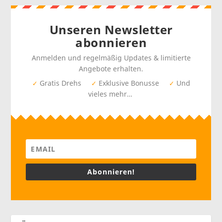
Unseren Newsletter
abonnieren
Anmelden und regelmäßig Updates & limitierte
Angebote erhalten.
Gratis Drehs
Exklusive Bonusse
Und
✓
✓
✓
vieles mehr…
Abonnieren!