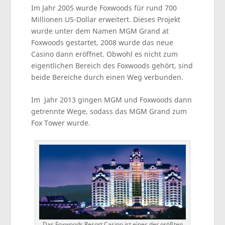
Im Jahr 2005 wurde Foxwoods für rund 700
Millionen US-Dollar erweitert. Dieses Projekt
wurde unter dem Namen MGM Grand at
Foxwoods gestartet, 2008 wurde das neue
Casino dann eröffnet. Obwohl es nicht zum
eigentlichen Bereich des Foxwoods gehört, sind
beide Bereiche durch einen Weg verbunden.
Im Jahr 2013 gingen MGM und Foxwoods dann
getrennte Wege, sodass das MGM Grand zum
Fox Tower wurde.
Das Foxwoods Resort Casino ist eines der größten