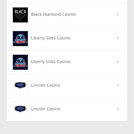
Black Diamond Casino
Liberty Slots Casino
Liberty Slots Casino
Lincoln Casino
Lincoln Casino