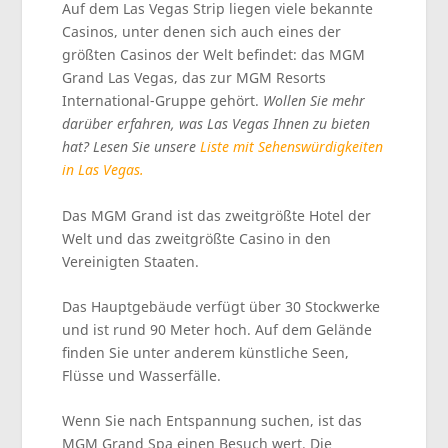
Auf dem Las Vegas Strip liegen viele bekannte
Casinos, unter denen sich auch eines der
größten Casinos der Welt befindet: das MGM
Grand Las Vegas, das zur MGM Resorts
International-Gruppe gehört.
Wollen Sie mehr
darüber erfahren, was Las Vegas Ihnen zu bieten
hat? Lesen Sie unsere
Liste mit Sehenswürdigkeiten
in Las Vegas
.
Das MGM Grand ist das zweitgrößte Hotel der
Welt und das zweitgrößte Casino in den
Vereinigten Staaten.
Das Hauptgebäude verfügt über 30 Stockwerke
und ist rund 90 Meter hoch. Auf dem Gelände
finden Sie unter anderem künstliche Seen,
Flüsse und Wasserfälle.
Wenn Sie nach Entspannung suchen, ist das
MGM Grand Spa einen Besuch wert. Die