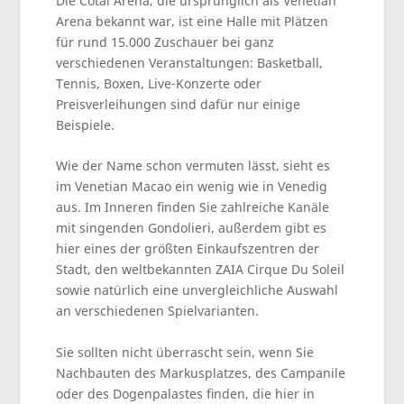
Die Cotai Arena, die ursprünglich als Venetian
Arena bekannt war, ist eine Halle mit Plätzen
für rund 15.000 Zuschauer bei ganz
verschiedenen Veranstaltungen: Basketball,
Tennis, Boxen, Live-Konzerte oder
Preisverleihungen sind dafür nur einige
Beispiele.
Wie der Name schon vermuten lässt, sieht es
im Venetian Macao ein wenig wie in Venedig
aus. Im Inneren finden Sie zahlreiche Kanäle
mit singenden Gondolieri, außerdem gibt es
hier eines der größten Einkaufszentren der
Stadt, den weltbekannten ZAIA Cirque Du Soleil
sowie natürlich eine unvergleichliche Auswahl
an verschiedenen Spielvarianten.
Sie sollten nicht überrascht sein, wenn Sie
Nachbauten des Markusplatzes, des Campanile
oder des Dogenpalastes finden, die hier in