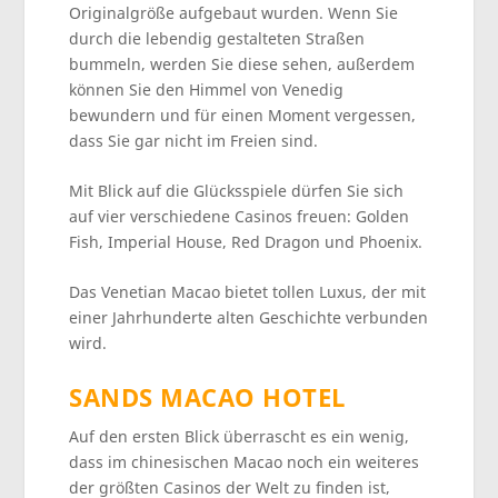
Originalgröße aufgebaut wurden. Wenn Sie
durch die lebendig gestalteten Straßen
bummeln, werden Sie diese sehen, außerdem
können Sie den Himmel von Venedig
bewundern und für einen Moment vergessen,
dass Sie gar nicht im Freien sind.
Mit Blick auf die Glücksspiele dürfen Sie sich
auf vier verschiedene Casinos freuen: Golden
Fish, Imperial House, Red Dragon und Phoenix.
Das Venetian Macao bietet tollen Luxus, der mit
einer Jahrhunderte alten Geschichte verbunden
wird.
SANDS MACAO HOTEL
Auf den ersten Blick überrascht es ein wenig,
dass im chinesischen Macao noch ein weiteres
der größten Casinos der Welt zu finden ist,