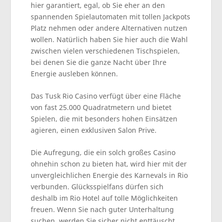
hier garantiert, egal, ob Sie eher an den
spannenden Spielautomaten mit tollen Jackpots
Platz nehmen oder andere Alternativen nutzen
wollen. Natürlich haben Sie hier auch die Wahl
zwischen vielen verschiedenen Tischspielen,
bei denen Sie die ganze Nacht über Ihre
Energie ausleben können.
Das Tusk Rio Casino verfügt über eine Fläche
von fast 25.000 Quadratmetern und bietet
Spielen, die mit besonders hohen Einsätzen
agieren, einen exklusiven Salon Prive.
Die Aufregung, die ein solch großes Casino
ohnehin schon zu bieten hat, wird hier mit der
unvergleichlichen Energie des Karnevals in Rio
verbunden. Glücksspielfans dürfen sich
deshalb im Rio Hotel auf tolle Möglichkeiten
freuen. Wenn Sie nach guter Unterhaltung
suchen, werden Sie sicher nicht enttäuscht.