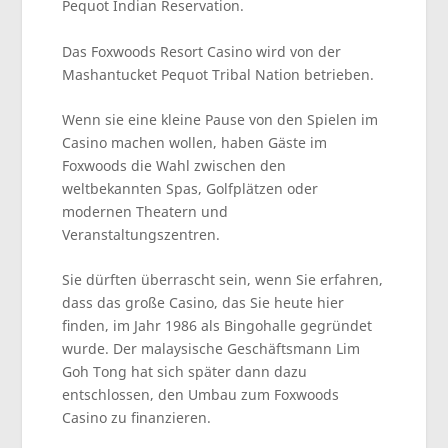
Pequot Indian Reservation.
Das Foxwoods Resort Casino wird von der
Mashantucket Pequot Tribal Nation betrieben.
Wenn sie eine kleine Pause von den Spielen im
Casino machen wollen, haben Gäste im
Foxwoods die Wahl zwischen den
weltbekannten Spas, Golfplätzen oder
modernen Theatern und
Veranstaltungszentren.
Sie dürften überrascht sein, wenn Sie erfahren,
dass das große Casino, das Sie heute hier
finden, im Jahr 1986 als Bingohalle gegründet
wurde. Der malaysische Geschäftsmann Lim
Goh Tong hat sich später dann dazu
entschlossen, den Umbau zum Foxwoods
Casino zu finanzieren.