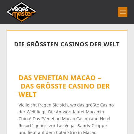
DIE GRÖSSTEN CASINOS DER WELT
DAS VENETIAN MACAO –
DAS GRÖSSTE CASINO DER W
ELT
Vielleicht fragen Sie sich, wo das größte Casino
der Welt liegt. Die Antwort lautet Macao in
China! Das "Venetian Macao Casino and Hotel
Resort" gehört zur Las Vegas Sands-Gruppe
und liegt auf dem Cotai Strip in Macao.