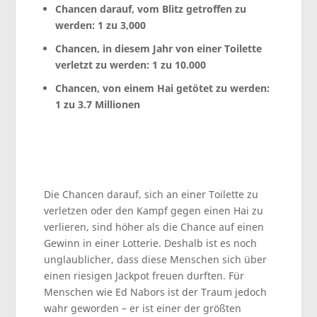
Chancen darauf, vom Blitz getroffen zu
werden
: 1 zu 3,000
Chancen, in diesem Jahr von einer Toilette
verletzt zu werden
: 1 zu 10.000
Chancen, von einem Hai getötet zu werden
:
1 zu 3.7 Millionen
Die Chancen darauf, sich an einer Toilette zu
verletzen oder den Kampf gegen einen Hai zu
verlieren, sind höher als die Chance auf einen
Gewinn in einer Lotterie. Deshalb ist es noch
unglaublicher, dass diese Menschen sich über
einen riesigen Jackpot freuen durften. Für
Menschen wie Ed Nabors ist der Traum jedoch
wahr geworden – er ist einer der größten