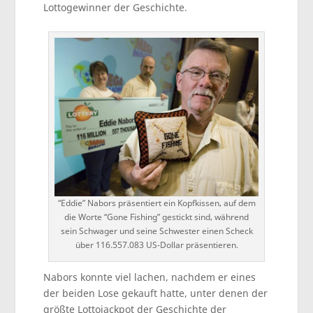
Lottogewinner der Geschichte.
“Eddie” Nabors präsentiert ein Kopfkissen, auf dem
die Worte “Gone Fishing” gestickt sind, während
sein Schwager und seine Schwester einen Scheck
über 116.557.083 US-Dollar präsentieren.
Nabors konnte viel lachen, nachdem er eines
der beiden Lose gekauft hatte, unter denen der
größte Lottojackpot der Geschichte der