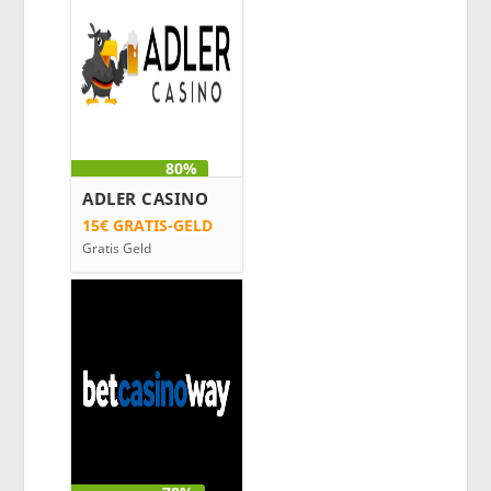
80%
ADLER CASINO
15€
GRATIS-GELD
Gratis Geld