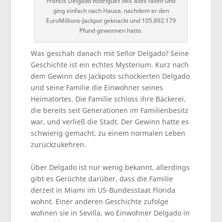
Francis Delgado Rodríguez ließ alles fallen und
ging einfach nach Hause, nachdem er den
EuroMillions-Jackpot geknackt und 105.892.179
Pfund gewonnen hatte.
Was geschah danach mit Señor Delgado? Seine
Geschichte ist ein echtes Mysterium. Kurz nach
dem Gewinn des Jackpots schockierten Delgado
und seine Familie die Einwohner seines
Heimatortes. Die Familie schloss ihre Bäckerei,
die bereits seit Generationen im Familienbesitz
war, und verließ die Stadt. Der Gewinn hatte es
schwierig gemacht, zu einem normalen Leben
zurückzukehren.
Über Delgado ist nur wenig bekannt, allerdings
gibt es Gerüchte darüber, dass die Familie
derzeit in Miami im US-Bundesstaat Florida
wohnt. Einer anderen Geschichte zufolge
wohnen sie in Sevilla, wo Einwohner Delgado in