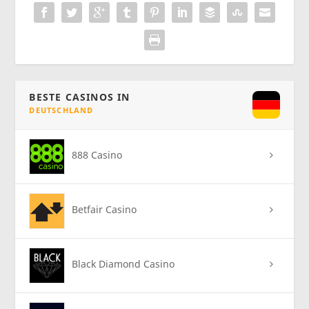
BESTE CASINOS IN
DEUTSCHLAND
888 Casino
Betfair Casino
Black Diamond Casino