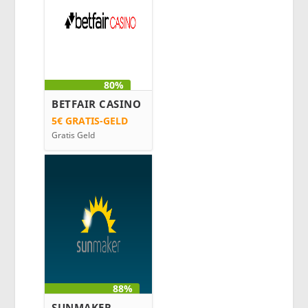
80%
BETFAIR CASINO
5€
GRATIS-GELD
Gratis Geld
88%
SUNMAKER