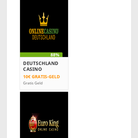
88%
DEUTSCHLAND
CASINO
10€
GRATIS-GELD
Gratis Geld