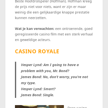
Beste Hoofdrolspeler (Hoffman). Hoffman kreeg
de prijs niet voor niets, want er zijn er maar
weinig die een gelijkaardige knappe prestatie
kunnen neerzetten.
Wat je kan verwachten:
een ontroerende, goed
geregisseerde casino film met een sterk verhaal
en geweldige acteurs.
CASINO ROYALE
Vesper Lynd: Am I going to have a
problem with you, Mr. Bond?
James Bond: No, don’t worry, you’re not
my type.
Vesper Lynd: Smart?
James Bond: Single.
Deze casino