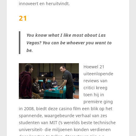
innoveert en heruitvindt.
21
You know what I like most about Las
Vegas? You can be whoever you want to
be.
Hoewel 21
uiteenlopende
reviews van
critici kreeg
toen hij in
première ging
in 2008, biedt deze casino film een blik op het
spannende, waargebeurde verhaal van zes
studenten van MIT (’s werelds beste technische
universiteit- die miljoenen konden verdienen