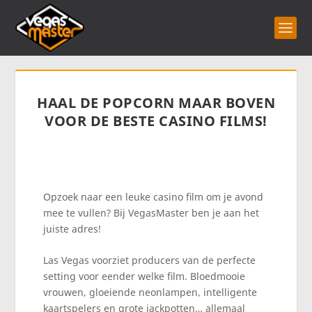
HAAL DE POPCORN MAAR BOVEN
VOOR DE BESTE CASINO FILMS!
Opzoek naar een leuke casino film om je avond
mee te vullen? Bij VegasMaster ben je aan het
juiste adres!
Las Vegas voorziet producers van de perfecte
setting voor eender welke film. Bloedmooie
vrouwen, gloeiende neonlampen, intelligente
kaartspelers en grote jackpotten… allemaal