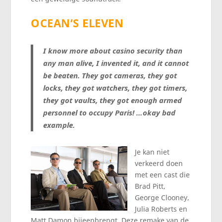
OCEAN’S ELEVEN
I know more about casino security than
any man alive, I invented it, and it cannot
be beaten. They got cameras, they got
locks, they got watchers, they got timers,
they got vaults, they got enough armed
personnel to occupy Paris! …okay bad
example.
Je kan niet
verkeerd doen
met een cast die
Brad Pitt,
George Clooney,
Julia Roberts en
Matt Damon bijeenbrengt. Deze remake van de