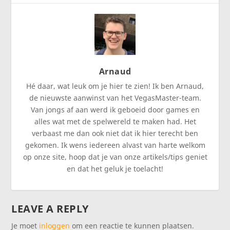
Arnaud
Hé daar, wat leuk om je hier te zien! Ik ben Arnaud,
de nieuwste aanwinst van het VegasMaster-team.
Van jongs af aan werd ik geboeid door games en
alles wat met de spelwereld te maken had. Het
verbaast me dan ook niet dat ik hier terecht ben
gekomen. Ik wens iedereen alvast van harte welkom
op onze site, hoop dat je van onze artikels/tips geniet
en dat het geluk je toelacht!
LEAVE A REPLY
Je moet
inloggen
om een reactie te kunnen plaatsen.