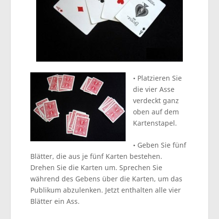
• Platzieren Sie
die vier Asse
verdeckt ganz
oben auf dem
Kartenstapel.
• Geben Sie fünf
Blätter, die aus je fünf Karten bestehen.
Drehen Sie die Karten um. Sprechen Sie
während des Gebens über die Karten, um das
Publikum abzulenken. Jetzt enthalten alle vier
Blätter ein Ass.