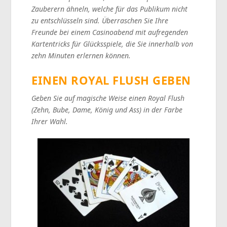
Zauberern ähneln, welche für das Publikum nicht
zu entschlüsseln sind. Überraschen Sie Ihre
Freunde bei einem Casinoabend mit aufregenden
Kartentricks für Glücksspiele, die Sie innerhalb von
zehn Minuten erlernen können.
EINEN ROYAL FLUSH GEBEN
Geben Sie auf magische Weise einen Royal Flush
(Zehn, Bube, Dame, König und Ass) in der Farbe
Ihrer Wahl.